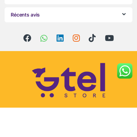
Récents avis
Vous avez des questions ?
Appelez-nous 24h/24 et
7j/7 !
+212-666287341