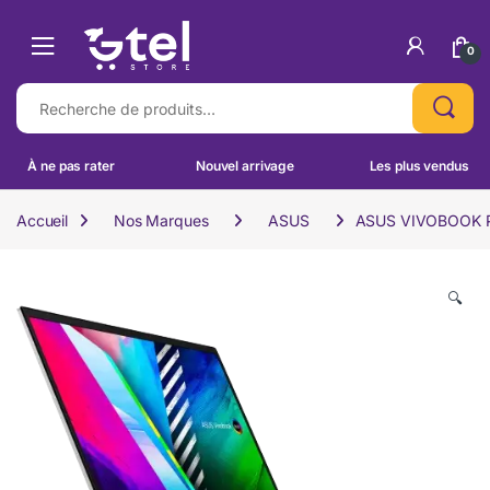
Skip to navigation
Skip to content
0
Recherche pour :
À ne pas rater
Nouvel arrivage
Les plus vendus
Accueil
Nos Marques
ASUS
ASUS VIVOBOOK P
🔍