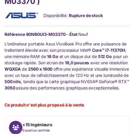
M03370 )
Disponibilité:
Rupture de stock
Référence
90NB0UI3-M03370
–
État
Neuf
L’ordinateur portable Asus VivoBook Pro offre une puissance de
traitement élevée avec son processeur Intel®
Core™ i7-11370H
,
une mémoire RAM de
16 Go
et un disque dur de
512 Go
pour un
stockage rapide. Son écran de
16,0 pouces
avec une résolution
WQXGA
de
2560 x 1600
offre une expérience visuelle immersive
avec un taux de rafraîchissement de 120 Hz et une luminosité de
500 nits
, tandis que la carte graphique NVIDIA® GeForce® RTX™
3050
assure des performances graphiques exceptionnelles.
Ce produit n'est plus proposé à la vente
+15 Ingénieurs
Expertise certifiée