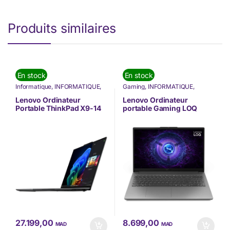
Produits similaires
En stock
En stock
Informatique
,
INFORMATIQUE
,
Gaming
,
INFORMATIQUE
,
Lenovo
,
Nos Marques
,
Nouvel
Informatique
,
Lenovo
,
Nos
arrivage
,
Ordinateur Portable
,
Marques
,
Ordinateur Portable
,
Lenovo Ordinateur
Lenovo Ordinateur
Ordinateurs Portables
,
PC
Ordinateurs Portables
,
Pc
Portable ThinkPad X9-14
portable Gaming LOQ
Portable
Gamer
,
PC Portable
,
PC
Gen 1 Aura Edition
15IAX9E (83LK006SFE)
Portable Gamer
(21QA0025FE)
27.199,00
8.699,00
MAD
MAD