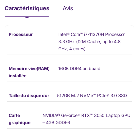
Caractéristiques
Avis
Processeur
Intel® Core™ i7-11370H Processor
3.3 GHz (12M Cache, up to 4.8
GHz, 4 cores)
Mémoire vive(RAM)
16GB DDR4 on board
installée
Taille du disque dur
512GB M.2 NVMe™ PCIe® 3.0 SSD
Carte
NVIDIA® GeForce® RTX™ 3050 Laptop GPU
graphique
– 4GB GDDR6