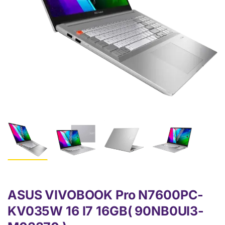
ASUS VIVOBOOK Pro N7600PC-
KV035W 16 I7 16GB( 90NB0UI3-