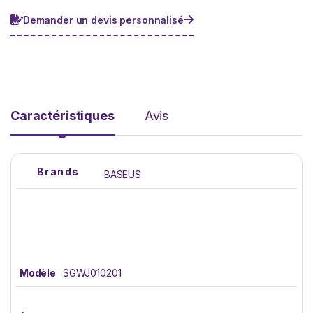
o
n
Demander un devis personnalisé
e
*
Caractéristiques
Avis
Brands
BASEUS
Modèle
SGWJ010201