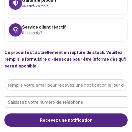
Garantie produit
Jusqu'à 24 mois
Service client réactif
Support 6j/7
Ce produit est actuellement en rupture de stock. Veuillez
remplir le formulaire ci-dessous pour être informé dès qu'il
sera disponible :
E
m
a
T
i
é
l
l
*
é
Recevez une notification
p
h