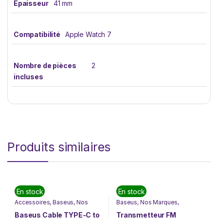
Épaisseur
41 mm
Compatibilité
Apple Watch 7
Nombre de pièces
2
incluses
Produits similaires
En stock
En stock
Accessoires
,
Baseus
,
Nos
Baseus
,
Nos Marques
,
Marques
,
Téléphonie &
Téléphonie & Tablette
Tablette
Baseus Cable TYPE-C to
Transmetteur FM