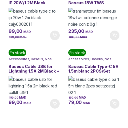
IP 20W/1.2M Black
Baseus 18W TWS
(CAJY000201)
Colonne d’énergie Noire
(CCNLZ-0G)
99,00
235,00
MAD
MAD
MAD
MAD
199,00
339,00
En stock
En stock
Accessoires
,
Baseus
,
Nos
Accessoires
,
Baseus
,
Nos
Marques
,
Téléphonie &
Marques
,
Téléphonie &
Tablette
Tablette
Baseus Cable USB for
Baseus Cable Type-C 5A
Lightning 1.5A 2M Black +
1.5m blanc 2PCS/Set
RED (CALKLF-C19)
(TZCATZJ-02)
MAD
MAD
159,00
150,00
99,00
79,00
MAD
MAD