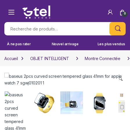
Skip to navigation
Skip to content
0
Recherche pour :
À ne pas rater
Nouvel arrivage
Les plus vendus
Accueil
OBJET INTELLIGENT
Montre Connectée
🔍