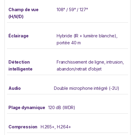
Champ de vue
108° / 59° / 127°
(H/V/D)
Éclairage
Hybride (IR + lumière blanche),
portée 40 m
Détection
Franchissement de ligne, intrusion,
intelligente
abandon/retrait d’objet
Audio
Double microphone intégré (-2U)
Plage dynamique
120 dB (WDR)
Compression
H.265+, H.264+