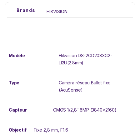
Brands
HIKVISION
Modèle
Hikvision DS-2CD2083G2-
LI2U(2.8mm)
Type
Caméra réseau Bullet fixe
(AcuSense)
Capteur
CMOS 1/2,8″ 8MP (3840×2160)
Objectif
Fixe 2,8 mm, F1.6