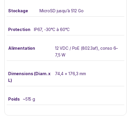
Stockage
MicroSD jusqu’à 512 Go
Protection
IP67, -30°C à 60°C
Alimentation
12 VDC / PoE (802.3af), conso 6–
7,5 W
Dimensions (Diam. x
74,4 × 176,3 mm
L)
Poids
~515 g