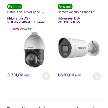
En stock
En stock
Caméra de surveillance IP
,
Caméra de surveillance IP
,
Hikvision
,
SÉCURITÉ
,
Hikvision
,
SÉCURITÉ
,
Vidéosurveillance
Vidéosurveillance
Hikvision DS-
Hikvision DS-
2DE4225IW-DE Speed
2CD2063G2-
Dome PTZ Network
LI2U(2.8mm) 6 MP
Camera 2MP 25X
caméra réseau Bullet
AcuSense DarkFighter IR
avec Acusense et
éclairage hybride
intelligent fixe
3.731,00
1.630,00
MAD
MAD