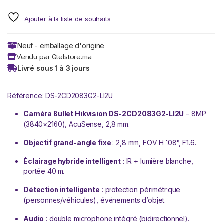
Ajouter à la liste de souhaits
Neuf - emballage d'origine
Vendu par Gtelstore.ma
Livré sous 1 à 3 jours
Référence: DS-2CD2083G2-LI2U
Caméra Bullet Hikvision DS-2CD2083G2-LI2U
– 8MP
(3840×2160), AcuSense, 2,8 mm.
Objectif grand-angle fixe
: 2,8 mm, FOV H 108°, F1.6.
Éclairage hybride intelligent
: IR + lumière blanche,
portée 40 m.
Détection intelligente
: protection périmétrique
(personnes/véhicules), événements d’objet.
Audio
: double microphone intégré (bidirectionnel).