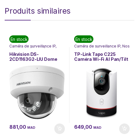
Produits similaires
En stock
En stock
Caméra de surveillance IP
,
Caméra de surveillance IP
,
Nos
Hikvision
,
SÉCURITÉ
,
Marques
,
Nouvel arrivage
,
Vidéosurveillance
SÉCURITÉ
,
Tp-link
,
Hikvision DS-
TP-Link Tapo C225
Vidéosurveillance
2CD1163G2-LIU Dome
Caméra Wi-Fi AI Pan/Tilt
Network Camera 6MP
– 2K 4MP – Sécurité
Fixed Smart Hybrid Light
Intérieure(TapoC225)
881,00
649,00
MAD
MAD