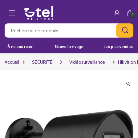
Skip to navigation
Skip to content
0
Recherche pour :
À ne pas rater
Nouvel arrivage
Les plus vendus
Accueil
SÉCURITÉ
Vidéosurveillance
Hikvision
🔍