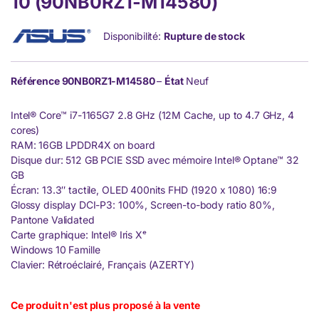
10 (90NB0RZ1-M14580)
Disponibilité:
Rupture de stock
Référence
90NB0RZ1-M14580
–
État
Neuf
Intel® Core™ i7-1165G7 2.8 GHz (12M Cache, up to 4.7 GHz, 4
cores)
RAM: 16GB LPDDR4X on board
Disque dur: 512 GB PCIE SSD avec mémoire Intel® Optane™ 32
GB
Écran: 13.3″ tactile, OLED 400nits FHD (1920 x 1080) 16:9
Glossy display DCI-P3: 100%, Screen-to-body ratio 80%,
Pantone Validated
Carte graphique: Intel® Iris Xᵉ
Windows 10 Famille
Clavier: Rétroéclairé, Français (AZERTY)
Ce produit n'est plus proposé à la vente