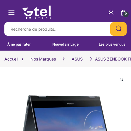
Skip to navigation
Skip to content
0
Recherche pour :
À ne pas rater
Nouvel arrivage
Les plus vendus
Accueil
Nos Marques
ASUS
ASUS ZENBOOK FL
🔍