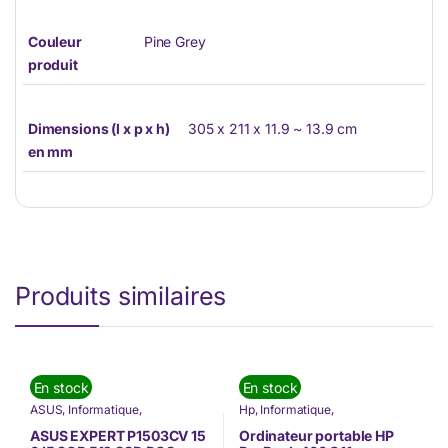
Couleur
Pine Grey
produit
Dimensions (l x p x h)
305 x 211 x 11.9 ~ 13.9 cm
en mm
Produits similaires
En stock
En stock
ASUS
,
Informatique
,
Hp
,
Informatique
,
INFORMATIQUE
,
Nos Marques
,
INFORMATIQUE
,
Nos Marques
,
Nouvel arrivage
,
Ordinateur
Nouvel arrivage
,
Ordinateur
ASUS EXPERT P1503CV 15
Ordinateur portable HP
Portable
,
Ordinateurs Portables
,
Portable
,
Ordinateurs Portables
,