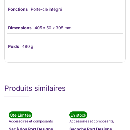
Fonctions
Porte-clé intégré
Dimensions
405 x 50 x 305 mm
Poids
490 g
Produits similaires
Qte Limitée
En stock
Accessoires et composants
,
Accessoires et composants
,
INFORMATIQUE
,
Nos Marques
,
INFORMATIQUE
,
Nos Marques
,
Port Designs
,
Sacoches et Sacs
Port Designs
,
Sacoches et Sacs
Sac à dos Port Designs
Sacoche Port Designs