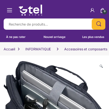
Skip to navigation
Skip to content
0
Recherche pour :
À ne pas rater
Nouvel arrivage
Les plus vendus
Accueil
INFORMATIQUE
Accessoires et composants
🔍