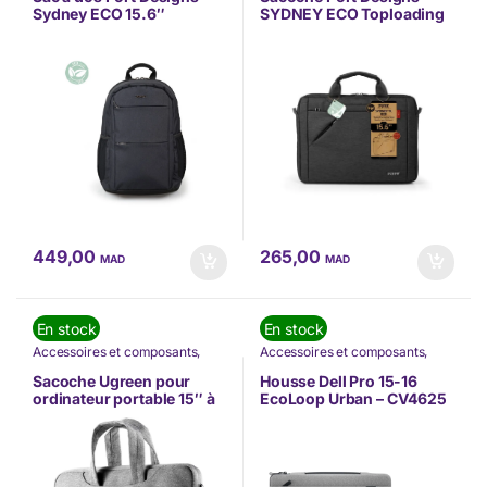
à Dos
à Dos
Sydney ECO 15.6″
SYDNEY ECO Toploading
(135173)
pour PC Portable 15,6″
(135172)
265,00
449,00
MAD
MAD
En stock
En stock
Accessoires et composants
,
Accessoires et composants
,
INFORMATIQUE
,
Nos Marques
,
DELL
,
INFORMATIQUE
,
Nos
Nouvel arrivage
,
Sacoches et
Marques
,
Sacoches et Sacs à
Sacoche Ugreen pour
Housse Dell Pro 15-16
Sacs à Dos
,
Ugreen
Dos
ordinateur portable 15″ à
EcoLoop Urban – CV4625
15,9″ (30325)