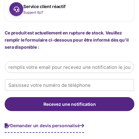
Service client réactif
Support 6j/7
Ce produit est actuellement en rupture de stock. Veuillez
remplir le formulaire ci-dessous pour être informé dès qu'il
sera disponible :
E
m
a
T
i
é
l
l
*
é
Recevez une notification
p
h
o
n
Demander un devis personnalisé
e
*