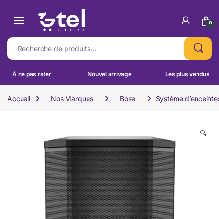
Skip to navigation
Skip to content
0
Recherche pour :
À ne pas rater
Nouvel arrivage
Les plus vendus
Accueil
Nos Marques
Bose
Système d’enceinte
🔍