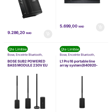
5.699,00
MAD
9.286,20
MAD
Qte Limitée
Qte Limitée
Bose
,
Enceinte Bluetooth
,
Bose
,
Enceinte Bluetooth
,
IMAGE & SON
,
Nos Marques
,
IMAGE & SON
,
Nos Marques
,
Nouvel arrivage
,
Son
,
Tv & High
Nouvel arrivage
,
Son
BOSE SUB2 POWERED
L1 Pro16 portable line
Tech
BASS MODULE 230V EU
array system(840920-
(840917-2100)
2100)