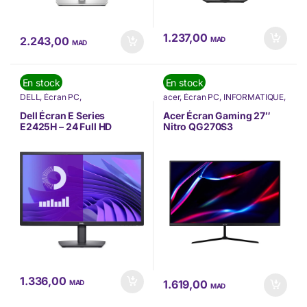
1.237,00
2.243,00
MAD
MAD
En stock
En stock
DELL
,
Écran PC
,
acer
,
Écran PC
,
INFORMATIQUE
,
INFORMATIQUE
,
Nos Marques
Nos Marques
Dell Écran E Series
Acer Écran Gaming 27″
E2425H – 24 Full HD
Nitro QG270S3
(E2425H-3Y)
(UM.HQ0EE.304)
1.336,00
1.619,00
MAD
MAD