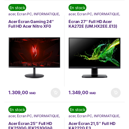
En stock
En stock
acer
,
Écran PC
,
INFORMATIQUE
,
acer
,
Écran PC
,
INFORMATIQUE
,
Nos Marques
Nos Marques
Acer Écran Gaming 24″
Écran 27″ Full HD Acer
Full HD Acer Nitro XF0
KA272E (UM.HX2EE.E13)
(UM.QX0EE.319)
1.309,00
1.349,00
MAD
MAD
En stock
En stock
acer
,
Écran PC
,
INFORMATIQUE
,
acer
,
Écran PC
,
INFORMATIQUE
,
Nos Marques
Nos Marques
Acer Écran 25″ Full HD
Acer Écran 21,5″ Full HD
EK251QG (EK251QGbi)
KA222Q E3