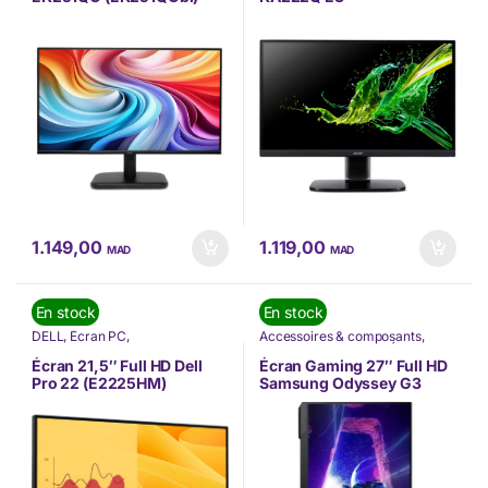
(UM.WX2EE.302)
1.149,00
1.119,00
MAD
MAD
En stock
En stock
DELL
,
Écran PC
,
Accessoires & composants
,
INFORMATIQUE
Accessoires Gaming
,
Écran PC
,
Gaming
,
INFORMATIQUE
,
Écran 21,5″ Full HD Dell
Écran Gaming 27″ Full HD
Informatique
,
Nos Marques
,
Pro 22 (E2225HM)
Samsung Odyssey G3
PÉRIPHÉRIQUES
,
Samsung
G30D (LS27DG300EUXEN)