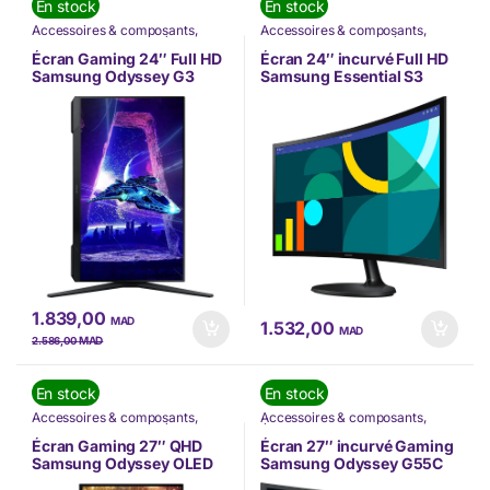
En stock
En stock
Accessoires & composants
,
Accessoires & composants
,
Accessoires Gaming
,
Écran PC
,
Accessoires Gaming
,
Écran PC
,
Gaming
,
Informatique
,
Gaming
,
INFORMATIQUE
,
Écran Gaming 24″ Full HD
Écran 24″ incurvé Full HD
INFORMATIQUE
,
Nos Marques
,
Informatique
,
Nos Marques
,
Samsung Odyssey G3
Samsung Essential S3
PÉRIPHÉRIQUES
,
Samsung
PÉRIPHÉRIQUES
,
Samsung
G30D
S36GD
(LS24DG300EUXEN)
(LS24D360GAUXEN)
1.839,00
MAD
1.532,00
MAD
MAD
2.586,00
En stock
En stock
Accessoires & composants
,
Accessoires & composants
,
Accessoires Gaming
,
Écran PC
,
Écran PC
,
Informatique
,
Gaming
,
Informatique
,
INFORMATIQUE
,
Nos Marques
,
Écran Gaming 27″ QHD
Écran 27″ incurvé Gaming
INFORMATIQUE
,
Nos Marques
,
Samsung
Samsung Odyssey OLED
Samsung Odyssey G55C
PÉRIPHÉRIQUES
,
Samsung
G6 G61SD
(LS27CG552EUXEN)