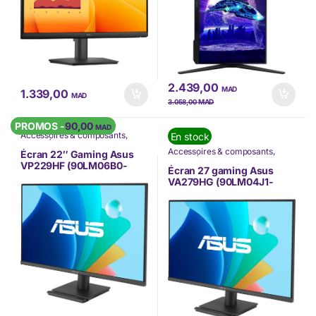
2.439,00
MAD
1.339,00
MAD
MAD
3.058,00
PROMOS -
90,00
MAD
Accessoires & composants
,
En stock
ASUS
,
Écran PC
,
Accessoires & composants
,
INFORMATIQUE
,
Informatique
,
Écran 22″ Gaming Asus
ASUS
,
Écran PC
,
Nos Marques
,
Promos
VP229HF (90LM06B0-
INFORMATIQUE
,
Informatique
,
Écran 27 gaming Asus
B05B70)
Nos Marques
VA279HG (90LM04J1-
B02371)