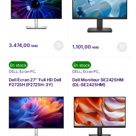
3.474,00
1.101,00
MAD
MAD
En stock
En stock
DELL
,
Écran PC
,
DELL
,
Écran PC
,
INFORMATIQUE
,
Nos Marques
INFORMATIQUE
,
Nos Marques
Dell Écran 27″ Full HD Dell
Dell Moniteur SE2425HM
P2725H (P2725H-3Y)
(DL-SE2425HM)