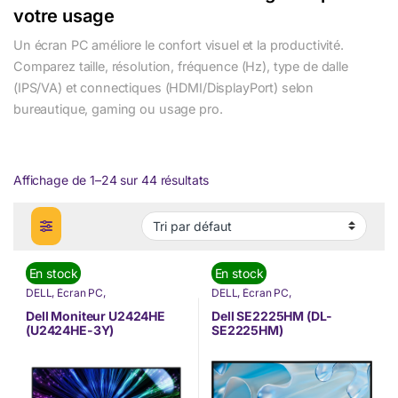
votre usage
Un écran PC améliore le confort visuel et la productivité.
Comparez taille, résolution, fréquence (Hz), type de dalle
(IPS/VA) et connectiques (HDMI/DisplayPort) selon
bureautique, gaming ou usage pro.
Affichage de 1–24 sur 44 résultats
En stock
En stock
DELL
,
Écran PC
,
DELL
,
Écran PC
,
INFORMATIQUE
,
Nos Marques
INFORMATIQUE
,
Nos Marques
Dell Moniteur U2424HE
Dell SE2225HM (DL-
(U2424HE-3Y)
SE2225HM)