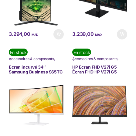
3.294,00
3.239,00
MAD
MAD
En stock
En stock
Accessoires & composants
,
Accessoires & composants
,
Écran PC
,
Informatique
,
Écran PC
,
INFORMATIQUE
,
INFORMATIQUE
,
Nos Marques
,
Informatique
,
Lenovo
,
Nos
Écran incurvé 34″
HP Écran FHD V27i G5
Samsung
Marques
Samsung Business S65TC
Écran FHD HP V27i G5
avec Thunderbolt 4
(65P64AA)
(LS34C650TAUXEN)