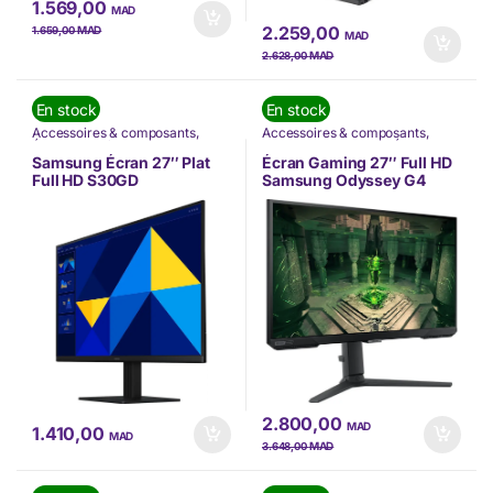
1.569,00
MAD
2.259,00
MAD
1.659,00
MAD
MAD
2.628,00
En stock
En stock
Accessoires & composants
,
Accessoires & composants
,
Écran PC
,
Informatique
,
Accessoires Gaming
,
Écran PC
,
INFORMATIQUE
,
Nos Marques
,
Gaming
,
INFORMATIQUE
,
Samsung Écran 27″ Plat
Écran Gaming 27″ Full HD
Samsung
Informatique
,
Nos Marques
,
Full HD S30GD
Samsung Odyssey G4
PÉRIPHÉRIQUES
,
Samsung
(LS27D300GAUXEN)
G40B (LS27BG400EUXEN)
2.800,00
MAD
1.410,00
MAD
MAD
3.648,00