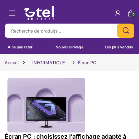
Skip to navigation
Skip to content
0
Recherche pour :
À ne pas rater
Nouvel arrivage
Les plus vendus
Accueil
INFORMATIQUE
Écran PC
Écran PC : choisissez l’affichage adapté à