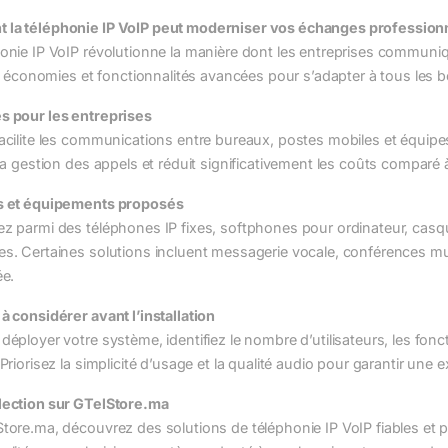
la téléphonie IP VoIP peut moderniser vos échanges profession
onie IP VoIP révolutionne la manière dont les entreprises communique
té, économies et fonctionnalités avancées pour s’adapter à tous les 
s pour les entreprises
acilite les communications entre bureaux, postes mobiles et équipes 
 la gestion des appels et réduit significativement les coûts comparé à
s et équipements proposés
ez parmi des téléphones IP fixes, softphones pour ordinateur, casq
s. Certaines solutions incluent messagerie vocale, conférences multi
ée.
à considérer avant l’installation
déployer votre système, identifiez le nombre d’utilisateurs, les fonct
 Priorisez la simplicité d’usage et la qualité audio pour garantir une 
lection sur GTelStore.ma
Store.ma, découvrez des solutions de téléphonie IP VoIP fiables et