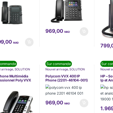
969,00
MAD
99,00
MAD
799,
commande
Sur commande
Sur c
 arrivage
,
SOLUTION
Nouvel arrivage
,
SOLUTION
Nouvel a
OMMUNICATION
,
DE COMMUNICATION
,
DE COM
HONIE
,
Téléphonie IP
TÉLÉPHONIE
,
Téléphonie IP
TÉLÉPH
phone Multimédia
Polycom VVX 400 IP
HP – S
(VoIP)
(VoIP)
ssionnel Poly VVX
Phone (2201-46104-001)
Ip et A
(2200-44500-025)
19000-
969,00
MAD
1.96