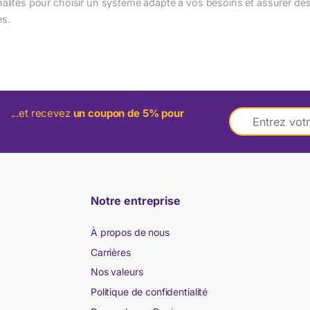
nalités pour choisir un système adapté à vos besoins et assurer de
es.
E
...et recevez
un coupon de 5% pour
m
a
i
l
*
Notre entreprise
À propos de nous
Carrières
Nos valeurs
Politique de confidentialité