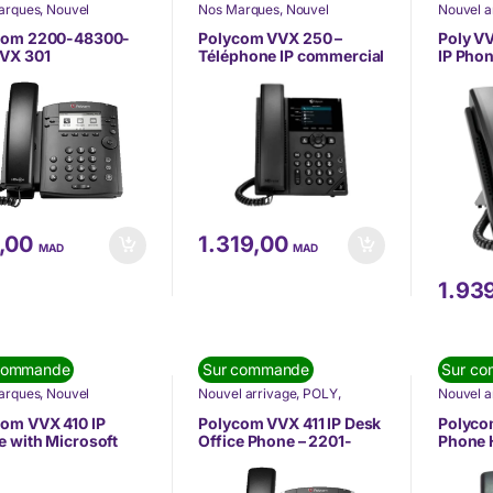
arques
,
Nouvel
Nos Marques
,
Nouvel
Nouvel a
ge
,
POLY
,
SOLUTION DE
arrivage
,
POLY
,
SOLUTION DE
SOLUTI
UNICATION
,
COMMUNICATION
,
COMMUN
com 2200-48300-
Polycom VVX 250 –
Poly V
HONIE
,
Téléphonie IP
TÉLÉPHONIE
,
Téléphonie IP
TÉLÉPH
VVX 301
Téléphone IP commercial
IP Pho
(VoIP)
(VoIP)
(2200-48820-025)
025)
,00
1.319,00
MAD
MAD
1.93
commande
Sur commande
Sur c
arques
,
Nouvel
Nouvel arrivage
,
POLY
,
Nouvel a
ge
,
POLY
,
SOLUTION DE
SOLUTION DE
SOLUTI
UNICATION
,
COMMUNICATION
,
COMMUN
om VVX 410 IP
Polycom VVX 411 IP Desk
Polyco
HONIE
,
Téléphonie IP
TÉLÉPHONIE
,
Téléphonie IP
TÉLÉPH
 with Microsoft
Office Phone – 2201-
Phone 
(VoIP)
(VoIP)
s (2200-46162-
48450-001
Office 
2200-