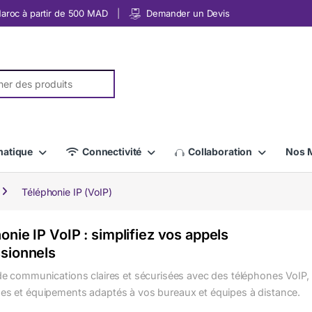
 Maroc à partir de 500 MAD
Demander un Devis
r:
matique
Connectivité
Collaboration
Nos 
Téléphonie IP (VoIP)
onie IP VoIP : simplifiez vos appels
sionnels
 de communications claires et sécurisées avec des téléphones VoIP,
es et équipements adaptés à vos bureaux et équipes à distance.