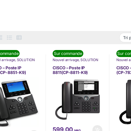
commande
Sur commande
Sur c
 arrivage
,
SOLUTION
Nouvel arrivage
,
SOLUTION
Nouvel a
OMMUNICATION
,
DE COMMUNICATION
,
DE COM
HONIE
,
Téléphonie IP
TÉLÉPHONIE
,
Téléphonie IP
TÉLÉPH
 – Poste IP
CISCO – Poste IP
CISCO –
(VoIP)
(VoIP)
(CP-8851-K9)
8811(CP-8811-K9)
(CP-78
599,00
MAD