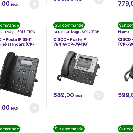
,00
779,
MAD
commande
Sur commande
Sur c
 arrivage
,
SOLUTION
Nouvel arrivage
,
SOLUTION
Nouvel a
OMMUNICATION
,
DE COMMUNICATION
,
DE COM
HONIE
,
Téléphonie IP
TÉLÉPHONIE
,
Téléphonie IP
TÉLÉPH
 – Poste IP 6941
CISCO – Poste IP
CISCO 
(VoIP)
(VoIP)
iné standard(CP-
7941G(CP-7941G)
(CP-79
-C-K9)
589,00
599,
MAD
,00
MAD
commande
Sur commande
Sur c