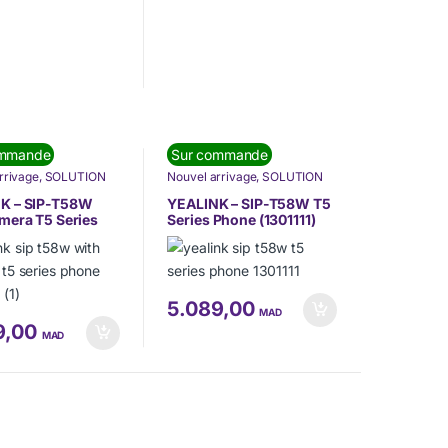
ommande
Sur commande
rrivage
,
SOLUTION
Nouvel arrivage
,
SOLUTION
MUNICATION
,
DE COMMUNICATION
,
ONIE
,
Téléphonie IP
TÉLÉPHONIE
,
Téléphonie IP
K – SIP-T58W
YEALINK – SIP-T58W T5
(VoIP)
mera T5 Series
Series Phone (1301111)
1301112)
5.089,00
MAD
9,00
MAD