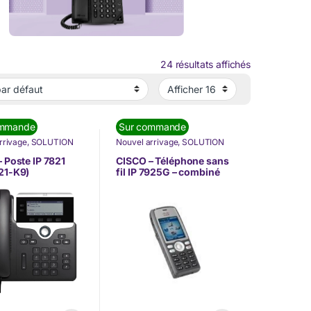
24 résultats affichés
ommande
Sur commande
rrivage
,
SOLUTION
Nouvel arrivage
,
SOLUTION
MUNICATION
,
DE COMMUNICATION
,
ONIE
,
Téléphonie IP
TÉLÉPHONIE
,
Téléphonie IP
 Poste IP 7821
CISCO – Téléphone sans
(VoIP)
21-K9)
fil IP 7925G – combiné
seul – batterie , chargeur
vendus
séparément(7925G-E-
K9)