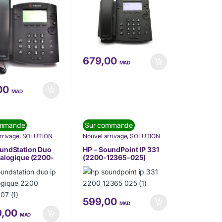
679,00
MAD
00
MAD
ommande
Sur commande
rrivage
,
SOLUTION
Nouvel arrivage
,
SOLUTION
MUNICATION
,
DE COMMUNICATION
,
ONIE
,
Téléphonie IP
TÉLÉPHONIE
,
Téléphonie IP
oundStation Duo
HP – SoundPoint IP 331
(VoIP)
nalogique (2200-
(2200-12365-025)
107)
599,00
MAD
9,00
MAD