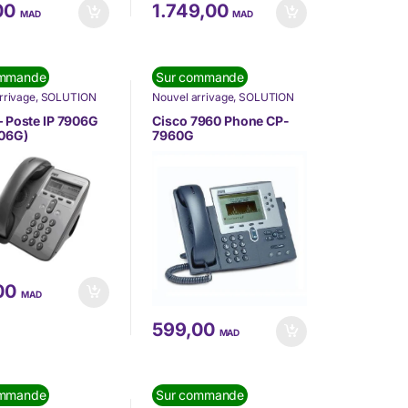
00
1.749,00
MAD
MAD
ommande
Sur commande
rrivage
,
SOLUTION
Nouvel arrivage
,
SOLUTION
MUNICATION
,
DE COMMUNICATION
,
ONIE
,
Téléphonie IP
TÉLÉPHONIE
,
Téléphonie IP
– Poste IP 7906G
Cisco 7960 Phone CP-
(VoIP)
06G)
7960G
00
MAD
599,00
MAD
ommande
Sur commande