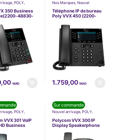
rrivage
,
POLY
,
Nos Marques
,
Nouvel
ON DE
arrivage
,
POLY
,
SOLUTION DE
ICATION
,
COMMUNICATION
,
VX 350 Business
Téléphone IP de bureau
ONIE
,
Téléphonie IP
TÉLÉPHONIE
,
Téléphonie IP
ne(2200-48830-
Poly VVX 450 (2200-
(VoIP)
48840-025)
9,00
1.759,00
MAD
MAD
ommande
Sur commande
rrivage
,
POLY
,
Nouvel arrivage
,
POLY
,
ON DE
SOLUTION DE
ICATION
,
COMMUNICATION
,
m VVX 301 VoIP
Polycom VVX 300 IP
ONIE
,
Téléphonie IP
TÉLÉPHONIE
,
Téléphonie IP
HD Business
Display Speakerphone
(VoIP)
Desktop 6 Line
(2201-46135-001)
48300-025