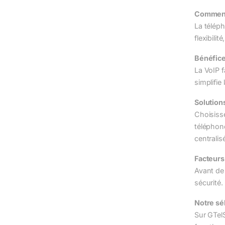
Comment 
La téléph
flexibili
Bénéfice
La VoIP f
simplifie
Solution
Choisiss
téléphone
centralis
Facteurs 
Avant de 
sécurité.
Notre sé
Sur GTel