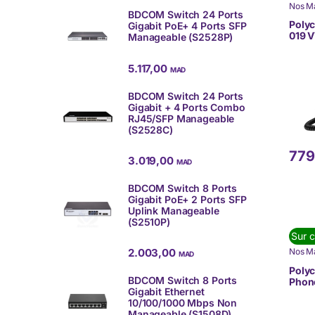
Nos M
BDCOM Switch 24 Ports
arriva
COMM
Poly
Gigabit PoE+ 4 Ports SFP
TÉLÉP
019 
Manageable (S2528P)
(VoIP)
5.117,00
MAD
BDCOM Switch 24 Ports
Gigabit + 4 Ports Combo
RJ45/SFP Manageable
(S2528C)
779
3.019,00
MAD
BDCOM Switch 8 Ports
Gigabit PoE+ 2 Ports SFP
Uplink Manageable
(S2510P)
Sur 
2.003,00
Nos M
MAD
arriva
COMM
Polyc
TÉLÉP
BDCOM Switch 8 Ports
Phone
(VoIP)
Gigabit Ethernet
Team
10/100/1000 Mbps Non
019)
Manageable (S1508D)