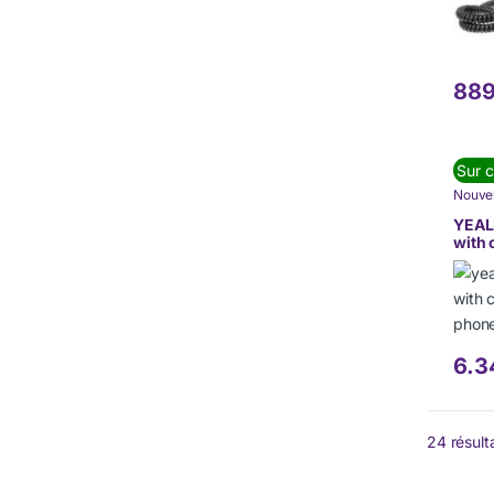
889
Sur 
Nouvel
DE C
TÉLÉP
YEAL
(VoIP)
with 
Phon
6.3
24 résult