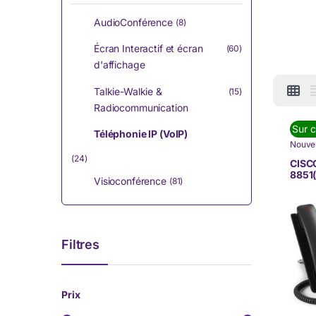
AudioConférence
(8)
Écran Interactif et écran
(60)
d'affichage
Talkie-Walkie &
(15)
Radiocommunication
Sur 
Téléphonie IP (VoIP)
Nouvel
DE C
(24)
TÉLÉP
CISCO
(VoIP)
8851
Visioconférence
(81)
Filtres
Prix