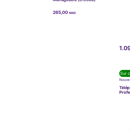
265,00
MAD
1.0
Sur 
Nouvel
DE C
TÉLÉP
Télé
(VoIP)
Profe
500 