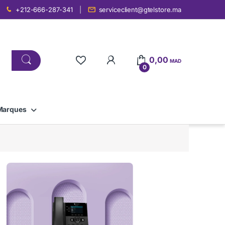
+212-666-287-341
serviceclient@gtelstore.ma
0,00
MAD
0
Marques