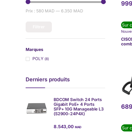
999
Prix :
580 MAD
—
6.350 MAD
Prix min
Prix max
Sur 
Filtrer
Nouvel
DE C
TÉLÉP
CISCO
(VoIP)
comb
6941
Marques
POLY
(8)
Derniers produits
BDCOM Switch 24 Ports
Gigabit PoE+ 4 Ports
689
SFP+ 10G Manageable L3
(S2900-24P4X)
8.543,00
MAD
Sur 