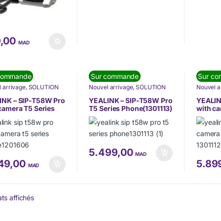
,00
MAD
commande
Sur commande
Sur c
 arrivage
,
SOLUTION
Nouvel arrivage
,
SOLUTION
Nouvel a
OMMUNICATION
,
DE COMMUNICATION
,
DE COM
HONIE
,
Téléphonie IP
TÉLÉPHONIE
,
Téléphonie IP
TÉLÉPH
INK – SIP-T58W Pro
YEALINK – SIP-T58W Pro
YEALIN
(VoIP)
(VoIP)
camera T5 Series
T5 Series Phone(1301113)
with ca
e(1201606)
Phone (
5.499,00
MAD
49,00
5.89
MAD
ats affichés