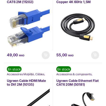
TÉLÉPHONIE
,
Ugreen
CAT6 2M (11202)
Copper 4K 60Hz 1,5M
(10128)
49,00
55,00
MAD
MAD
En stock
En stock
Accessoires Mobilité
,
Câbles
,
Accessoires & composants
,
Nos Marques
,
TÉLÉPHONIE
,
Accessoires Mobilité
,
Câbles
,
Ugreen
Informatique
,
Nos Marques
,
Ugreen Cable HDMI Male
Ugreen Cable Ethernet Flat
TÉLÉPHONIE
,
Ugreen
to DVI 2M (10135)
CAT6 20M (50181)