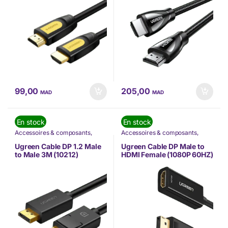
99,00
205,00
MAD
MAD
En stock
En stock
Accessoires & composants
,
Accessoires & composants
,
Accessoires Mobilité
,
Câbles
,
Accessoires Mobilité
,
Câbles
,
Informatique
,
Nos Marques
,
Informatique
,
Nos Marques
,
Ugreen Cable DP 1.2 Male
Ugreen Cable DP Male to
TÉLÉPHONIE
,
Ugreen
TÉLÉPHONIE
,
Ugreen
to Male 3M (10212)
HDMI Female (1080P 60HZ)
(40362)