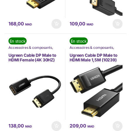
168,00
109,00
MAD
MAD
En stock
En stock
Accessoires & composants
,
Accessoires & composants
,
Accessoires Mobilité
,
Câbles
,
Accessoires Mobilité
,
Câbles
,
Informatique
,
Nos Marques
,
Informatique
,
Nos Marques
,
Ugreen Cable DP Male to
Ugreen Cable DP Male to
TÉLÉPHONIE
,
Ugreen
TÉLÉPHONIE
,
Ugreen
HDMI Female (4K 30HZ)
HDMI Male 1,5M (10239)
(40363)
138,00
209,00
MAD
MAD