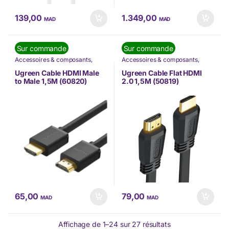
139,00
1.349,00
MAD
MAD
Sur commande
Sur commande
Accessoires & composants
,
Accessoires & composants
,
Accessoires Mobilité
,
Câbles
,
Accessoires Mobilité
,
Câbles
,
Informatique
,
Nos Marques
,
Informatique
,
Nos Marques
,
Ugreen Cable HDMI Male
Ugreen Cable Flat HDMI
TÉLÉPHONIE
,
Ugreen
TÉLÉPHONIE
,
Ugreen
to Male 1,5M (60820)
2.0 1,5M (50819)
65,00
79,00
MAD
MAD
Affichage de 1–24 sur 27 résultats