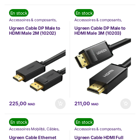
En stock
En stock
Accessoires & composants
,
Accessoires & composants
,
Accessoires Mobilité
,
Câbles
,
Accessoires Mobilité
,
Câbles
,
Informatique
,
Nos Marques
,
Informatique
,
Nos Marques
,
Ugreen Cable DP Male to
Ugreen Cable DP Male to
TÉLÉPHONIE
,
Ugreen
TÉLÉPHONIE
,
Ugreen
HDMI Male 2M (10202)
HDMI Male 3M (10203)
225,00
211,00
MAD
MAD
En stock
En stock
Accessoires Mobilité
,
Câbles
,
Accessoires & composants
,
Nos Marques
,
TÉLÉPHONIE
,
Accessoires Mobilité
,
Câbles
,
Ugreen
Informatique
,
Nos Marques
,
Ugreen Cable Ethernet
Ugreen Cable HDMI Full