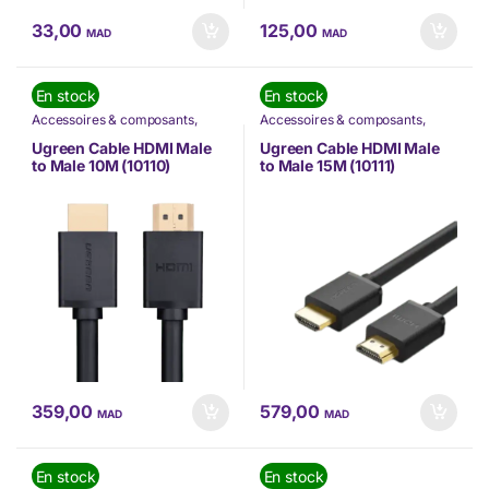
33,00
125,00
MAD
MAD
En stock
En stock
Accessoires & composants
,
Accessoires & composants
,
Accessoires Mobilité
,
Câbles
,
Accessoires Mobilité
,
Câbles
,
Informatique
,
Nos Marques
,
Informatique
,
Nos Marques
,
Ugreen Cable HDMI Male
Ugreen Cable HDMI Male
TÉLÉPHONIE
,
Ugreen
TÉLÉPHONIE
,
Ugreen
to Male 10M (10110)
to Male 15M (10111)
359,00
579,00
MAD
MAD
En stock
En stock