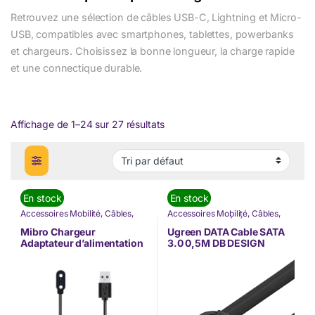
Retrouvez une sélection de câbles USB-C, Lightning et Micro-
USB, compatibles avec smartphones, tablettes, powerbanks
et chargeurs. Choisissez la bonne longueur, la charge rapide
et une connectique durable.
Affichage de 1–24 sur 27 résultats
En stock
En stock
Accessoires Mobilité
,
Câbles
,
Accessoires Mobilité
,
Câbles
,
Mibro
,
Nos Marques
,
Nos Marques
,
TÉLÉPHONIE
,
TÉLÉPHONIE
Ugreen
Mibro Chargeur
Ugreen DATA Cable SATA
Adaptateur d’alimentation
3.0 0,5M DB DESIGN
Original
(30796)