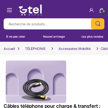
Skip to navigation
Skip to content
0
Recherche pour :
À ne pas rater
Nouvel arrivage
Les plus vendus
Accueil
TÉLÉPHONIE
Accessoires Mobilité
Câbl
Câbles téléphone pour charge & transfert :