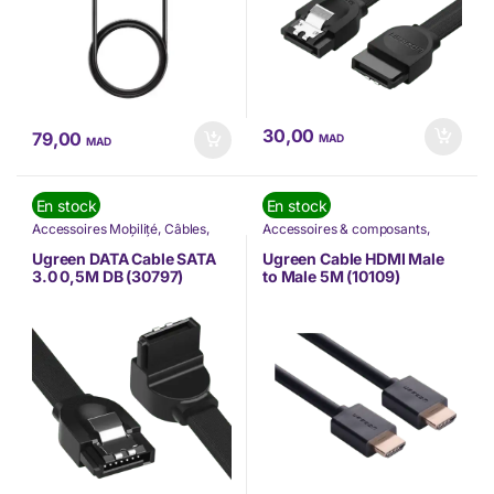
30,00
79,00
MAD
MAD
En stock
En stock
Accessoires Mobilité
,
Câbles
,
Accessoires & composants
,
Nos Marques
,
TÉLÉPHONIE
,
Accessoires Mobilité
,
Câbles
,
Ugreen
Informatique
,
Nos Marques
,
Ugreen DATA Cable SATA
Ugreen Cable HDMI Male
TÉLÉPHONIE
,
Ugreen
3.0 0,5M DB (30797)
to Male 5M (10109)