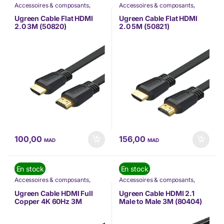
Accessoires & composants
,
Accessoires & composants
,
Accessoires Mobilité
,
Câbles
,
Accessoires Mobilité
,
Câbles
,
Informatique
,
Nos Marques
,
Informatique
,
Nos Marques
,
Ugreen Cable Flat HDMI
Ugreen Cable Flat HDMI
TÉLÉPHONIE
,
Ugreen
TÉLÉPHONIE
,
Ugreen
2.0 3M (50820)
2.0 5M (50821)
100,00
156,00
MAD
MAD
En stock
En stock
Accessoires & composants
,
Accessoires & composants
,
Accessoires Mobilité
,
Câbles
,
Accessoires Mobilité
,
Câbles
,
Informatique
,
Nos Marques
,
Informatique
,
Nos Marques
,
Ugreen Cable HDMI Full
Ugreen Cable HDMI 2.1
TÉLÉPHONIE
,
Ugreen
TÉLÉPHONIE
,
Ugreen
Copper 4K 60Hz 3M
Male to Male 3M (80404)
(10130)