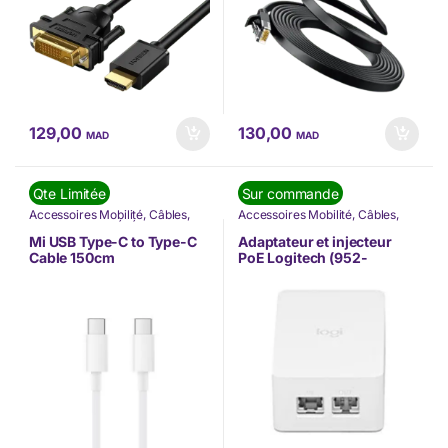
129,00
130,00
MAD
MAD
Qte Limitée
Sur commande
Accessoires Mobilité
,
Câbles
,
Accessoires Mobilité
,
Câbles
,
Nos Marques
,
TÉLÉPHONIE
,
LOGITECH
,
Nos Marques
,
XIAOMI
Nouvel arrivage
,
TÉLÉPHONIE
,
Mi USB Type-C to Type-C
Adaptateur et injecteur
Visioconférence
Cable 150cm
PoE Logitech (952-
000074)