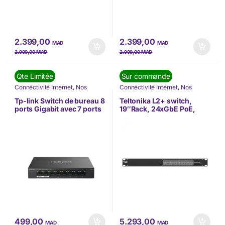
2.399,00
2.399,00
MAD
MAD
MAD
MAD
2.999,00
2.999,00
Qte Limitée
Sur commande
Connéctivité Internet
,
Nos
Connéctivité Internet
,
Nos
Marques
,
Switch
,
Tp-link
Marques
,
Nouvel arrivage
,
Switch
,
Teltonika
Tp-link Switch de bureau 8
Teltonika L2+ switch,
ports Gigabit avec 7 ports
19″Rack, 24xGbE PoE,
PoE+ (MS108GP)
4xSFP (SWM282)
499,00
5.293,00
MAD
MAD