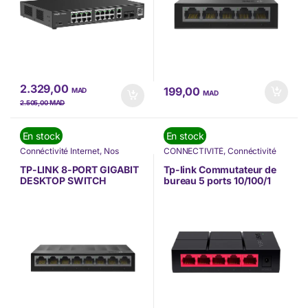
2.329,00
199,00
MAD
MAD
MAD
2.505,00
En stock
En stock
Connéctivité Internet
,
Nos
CONNECTIVITÉ
,
Connéctivité
Marques
,
Switch
,
Tp-link
Internet
,
Nos Marques
,
Switch
,
Switch
,
Tp-link
TP-LINK 8-PORT GIGABIT
Tp-link Commutateur de
DESKTOP SWITCH
bureau 5 ports 10/100/1
(LS1008G)
000 Mbps (MS105G)