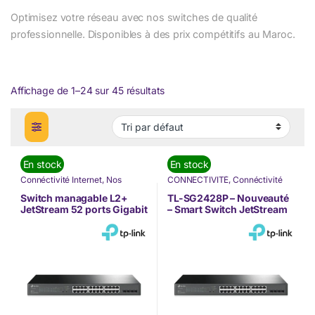
Optimisez votre réseau avec nos switches de qualité
professionnelle. Disponibles à des prix compétitifs au Maroc.
Affichage de 1–24 sur 45 résultats
En stock
En stock
Connéctivité Internet
,
Nos
CONNECTIVITÉ
,
Connéctivité
Marques
,
Switch
,
Tp-link
Internet
,
Nos Marques
,
Switch
,
Switch
,
Tp-link
Switch managable L2+
TL-SG2428P – Nouveauté
JetStream 52 ports Gigabit
– Smart Switch JetStream
avec 48 ports PoE+ – TL-
28 ports Gigabit avec 24
SG3452P (TL-SG3452P)
ports PoE+ (TL-SG2428P)