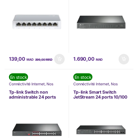
139,00
1.690,00
MAD
MAD
MAD
399,00
En stock
En stock
Connéctivité Internet
,
Nos
Connéctivité Internet
,
Nos
Marques
,
Switch
,
Tp-link
Marques
,
Switch
,
Tp-link
Tp-link Switch non
Tp-link Smart Switch
administrable 24 ports
JetStream 24 ports 10/100
PoE+ 10/100 Mbps + 2
Mbps + 4 ports Gigabit
ports Gigabit (TL-SL1226P)
avec 24 ports PoE+ (TL-
SL2428P)