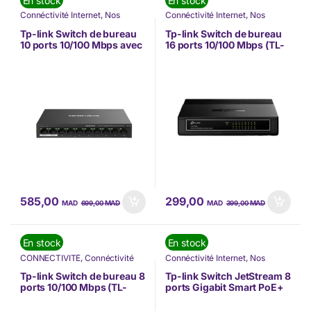
Connéctivité Internet
,
Nos
Connéctivité Internet
,
Nos
Marques
,
Switch
,
Tp-link
Marques
,
Switch
,
Tp-link
Tp-link Switch de bureau
Tp-link Switch de bureau
10 ports 10/100 Mbps avec
16 ports 10/100 Mbps (TL-
8 ports PoE+ (MS110P)
SF1016D)
585,00
299,00
MAD
MAD
MAD
MAD
699,00
399,00
En stock
En stock
CONNECTIVITÉ
,
Connéctivité
Connéctivité Internet
,
Nos
Internet
,
Nos Marques
,
Switch
,
Marques
,
Switch
,
Tp-link
Switch
,
Tp-link
Tp-link Switch de bureau 8
Tp-link Switch JetStream 8
ports 10/100 Mbps (TL-
ports Gigabit Smart PoE+
SF1008D)
et 2 emplacements SFP
(TL-SG2210P)