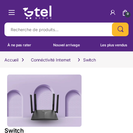
Skip to navigation
Skip to content
0
Recherche pour :
À ne pas rater
Nouvel arrivage
Les plus vendus
Accueil
Connéctivité Internet
Switch
Switch