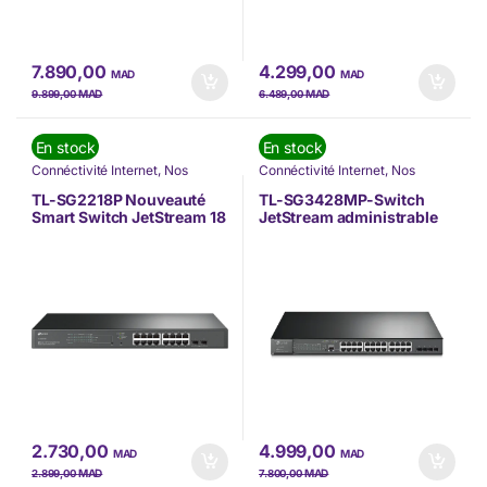
7.890,00
4.299,00
MAD
MAD
MAD
MAD
9.899,00
6.489,00
En stock
En stock
Connéctivité Internet
,
Nos
Connéctivité Internet
,
Nos
Marques
,
Switch
,
Tp-link
Marques
,
Switch
,
Tp-link
TL-SG2218P Nouveauté
TL-SG3428MP-Switch
Smart Switch JetStream 18
JetStream administrable
ports Gigabit avec 16 ports
28 ports Gigabit L2 avec
PoE+ (TL-SG2218P)
24 ports PoE+ (TL-
SG3428MP)
2.730,00
4.999,00
MAD
MAD
MAD
MAD
2.899,00
7.800,00