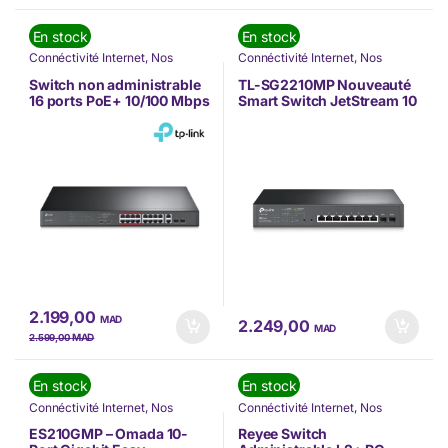
En stock
En stock
Connéctivité Internet
,
Nos
Connéctivité Internet
,
Nos
Marques
,
Switch
,
Tp-link
Marques
,
Switch
,
Tp-link
Switch non administrable
TL-SG2210MP Nouveauté
16 ports PoE+ 10/100 Mbps
Smart Switch JetStream 10
+ 2 ports Gigabit – TL-
ports Gigabit avec 8 ports
SL1218MP (TL-SL1218MP)
PoE (TL-SG2210MP)
2.199,00
MAD
2.249,00
MAD
MAD
2.599,00
En stock
En stock
Connéctivité Internet
,
Nos
Connéctivité Internet
,
Nos
Marques
,
Switch
,
Tp-link
Marques
,
Reyee
,
Switch
ES210GMP – Omada 10-
Reyee Switch