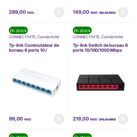
289,00
149,00
MAD
MAD
MAD
199,00
En stock
En stock
CONNECTIVITÉ
,
Connéctivité
CONNECTIVITÉ
,
Connéctivité
Internet
,
Nos Marques
,
Switch
,
Internet
,
Nos Marques
,
Switch
,
Switch
,
Tp-link
Switch
,
Tp-link
Tp-link Commutateur de
Tp-link Switch de bureau 8
bureau 8 ports 10 /
ports 10/100/1000 Mbps
100Mbps (MS108)
(MS108G)
99,00
219,00
MAD
MAD
MAD
299,00
En stock
En stock