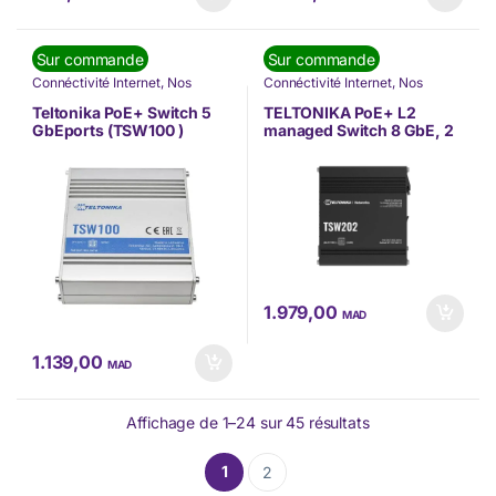
Sur commande
Sur commande
Connéctivité Internet
,
Nos
Connéctivité Internet
,
Nos
Marques
,
Nouvel arrivage
,
Marques
,
Nouvel arrivage
,
Switch
,
Teltonika
Switch
,
Teltonika
Teltonika PoE+ Switch 5
TELTONIKA PoE+ L2
GbEports (TSW100 )
managed Switch 8 GbE, 2
SFP ports (TSW202 )
1.979,00
MAD
1.139,00
MAD
Affichage de 1–24 sur 45 résultats
1
2