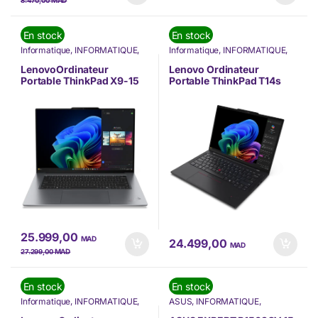
MAD
8.470,00
En stock
En stock
Informatique
,
INFORMATIQUE
,
Informatique
,
INFORMATIQUE
,
Lenovo
,
Nos Marques
,
Nouvel
Lenovo
,
Nos Marques
,
Nouvel
arrivage
,
Ordinateur Portable
,
arrivage
,
Ordinateur Portable
,
LenovoOrdinateur
Lenovo Ordinateur
Ordinateurs Portables
,
PC
Ordinateurs Portables
,
PC
Portable ThinkPad X9-15
Portable ThinkPad T14s
Portable
Portable
Gen 1 (21Q6001FFE)
Gen 6 – Snapdragon
(21N10008FE)
25.999,00
MAD
24.499,00
MAD
MAD
27.299,00
En stock
En stock
Informatique
,
INFORMATIQUE
,
ASUS
,
INFORMATIQUE
,
Lenovo
,
Nos Marques
,
Nouvel
Informatique
,
Nos Marques
,