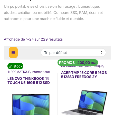
Un pc portable se choisit selon ton usage : bureautique,
études, création ou mobilité. Compare SSD, RAM, écran et
autonomie pour une machine fluide et durable.
Affichage de 1–24 sur 229 résultats
PROMOS -
400,00
MAD
En stock
INFORMATIQUE
,
Informatique
,
Nos Marques
,
Offres à ne pas
INFORMATIQUE
,
Informatique
,
rater
,
Ordinateur Portable
,
ACER TMP 15 CORE 5 16GB
Lenovo
,
Nos Marques
,
Ordinateurs Portables
,
PC
512SSD FREEDOS 2Y
Ordinateur Portable
,
Ordinateurs
Portable
,
Promos
LENOVO THINKBOOK 14
(NX.BLSEF.006)
Portables
,
PC Portable
TOUCH U5 16GB 512 SSD
Dos 2YW (21SJ004HTP)