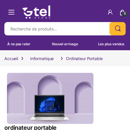
Skip to navigation
Skip to content
0
Recherche pour :
À ne pas rater
Nouvel arrivage
Les plus vendus
Accueil
Informatique
Ordinateur Portable
ordinateur portable