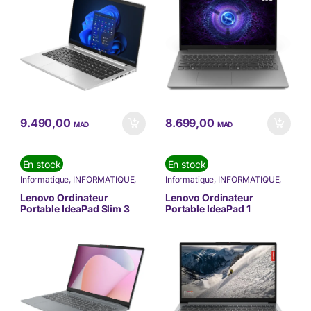
9.490,00
8.699,00
MAD
MAD
En stock
En stock
Informatique
,
INFORMATIQUE
,
Informatique
,
INFORMATIQUE
,
Lenovo
,
Nos Marques
,
Nouvel
Lenovo
,
Nos Marques
,
Nouvel
arrivage
,
Ordinateur Portable
,
arrivage
,
Ordinateur Portable
,
Lenovo Ordinateur
Lenovo Ordinateur
Ordinateurs Portables
,
PC
Ordinateurs Portables
,
PC
Portable IdeaPad Slim 3
Portable IdeaPad 1
Portable
Portable
15ABR8 (82XM00WGFE)
15AMN7 (82VG00N7FE)