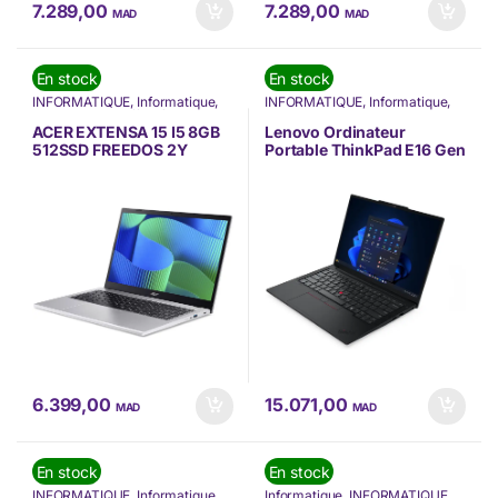
7.289,00
7.289,00
MAD
MAD
En stock
En stock
INFORMATIQUE
,
Informatique
,
INFORMATIQUE
,
Informatique
,
Nos Marques
,
Offres à ne pas
Lenovo
,
Nos Marques
,
rater
,
Ordinateur Portable
,
Ordinateur Portable
,
Ordinateurs
ACER EXTENSA 15 I5 8GB
Lenovo Ordinateur
Ordinateurs Portables
,
PC
Portables
,
PC Portable
512SSD FREEDOS 2Y
Portable ThinkPad E16 Gen
Portable
,
Promos
(NX.EJBEF.005)
3 (21SR001NFE)
6.399,00
15.071,00
MAD
MAD
En stock
En stock
INFORMATIQUE
,
Informatique
,
Informatique
,
INFORMATIQUE
,