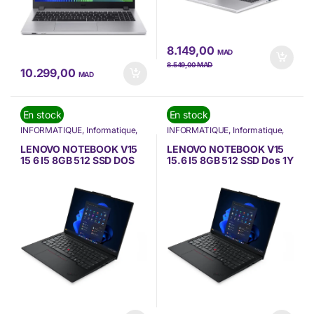
8.149,00
MAD
MAD
8.549,00
10.299,00
MAD
En stock
En stock
INFORMATIQUE
,
Informatique
,
INFORMATIQUE
,
Informatique
,
Lenovo
,
Nos Marques
,
Lenovo
,
Nos Marques
,
Ordinateur Portable
,
Ordinateurs
Ordinateur Portable
,
Ordinateurs
LENOVO NOTEBOOK V15
LENOVO NOTEBOOK V15
Portables
,
PC Portable
Portables
,
PC Portable
15 6 I5 8GB 512 SSD DOS
15.6 I5 8GB 512 SSD Dos 1Y
2Y (83A100TBFE)
(83GW006XTP)