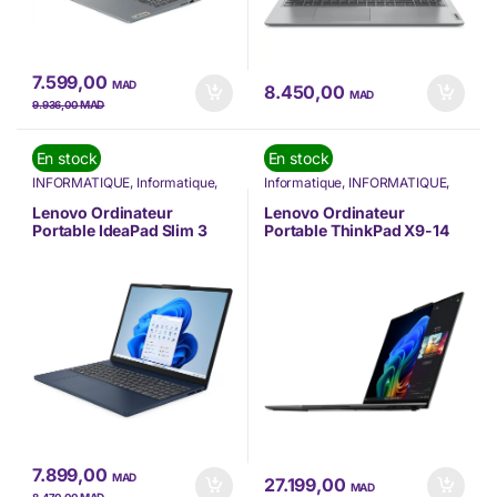
7.599,00
MAD
8.450,00
MAD
MAD
9.936,00
En stock
En stock
INFORMATIQUE
,
Informatique
,
Informatique
,
INFORMATIQUE
,
Lenovo
,
Nos Marques
,
Nouvel
Lenovo
,
Nos Marques
,
Nouvel
arrivage
,
Ordinateur Portable
,
arrivage
,
Ordinateur Portable
,
Lenovo Ordinateur
Lenovo Ordinateur
Ordinateurs Portables
,
PC
Ordinateurs Portables
,
PC
Portable IdeaPad Slim 3
Portable ThinkPad X9-14
Portable
Portable
15IRH10 (83K100FDFE)
Gen 1 Aura Edition
(21QA0025FE)
7.899,00
MAD
27.199,00
MAD