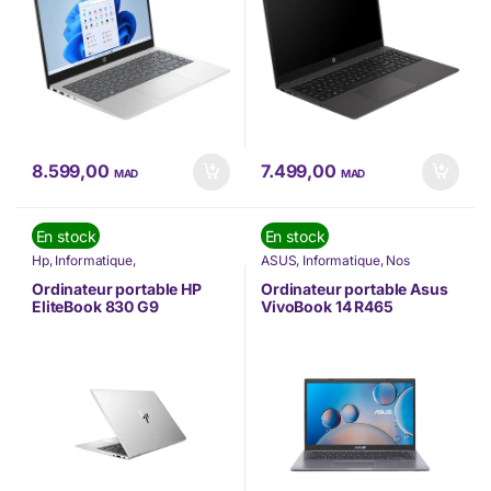
8.599,00
7.499,00
MAD
MAD
En stock
En stock
Hp
,
Informatique
,
ASUS
,
Informatique
,
Nos
INFORMATIQUE
,
Nos Marques
,
Marques
,
Ordinateur Portable
Ordinateur Portable
,
Ordinateurs
Ordinateur portable HP
Ordinateur portable Asus
Portables
,
PC Portable
EliteBook 830 G9
VivoBook 14 R465
(5P7S5ES)
(90NB0TT2-M10730)