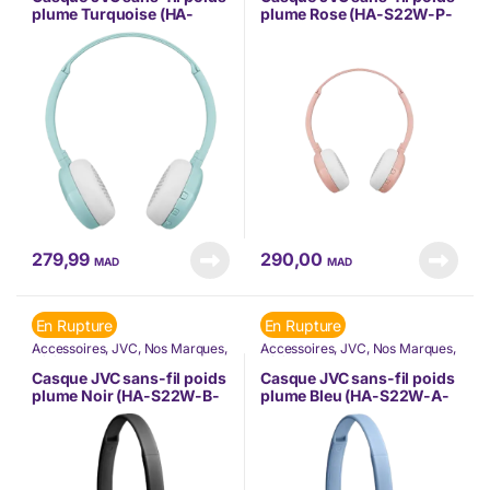
plume Turquoise (HA-
plume Rose (HA-S22W-P-
S22W-Z-U)
U)
279,99
290,00
MAD
MAD
En Rupture
En Rupture
Accessoires
,
JVC
,
Nos Marques
,
Accessoires
,
JVC
,
Nos Marques
,
Téléphonie & Tablette
Téléphonie & Tablette
Casque JVC sans-fil poids
Casque JVC sans-fil poids
plume Noir (HA-S22W-B-
plume Bleu (HA-S22W-A-
U)
U)