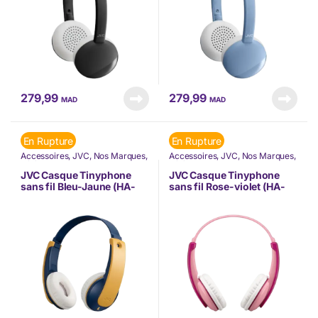
279,99
279,99
MAD
MAD
En Rupture
En Rupture
Accessoires
,
JVC
,
Nos Marques
,
Accessoires
,
JVC
,
Nos Marques
,
Téléphonie & Tablette
Téléphonie & Tablette
JVC Casque Tinyphone
JVC Casque Tinyphone
sans fil Bleu-Jaune (HA-
sans fil Rose-violet (HA-
KD10-W-YE)
KD10-W-PE)