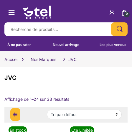
Skip to navigation
Skip to content
0
Recherche pour :
À ne pas rater
Nouvel arrivage
Les plus vendus
Accueil
Nos Marques
JVC
JVC
Affichage de 1–24 sur 33 résultats
En stock
Qte Limitée