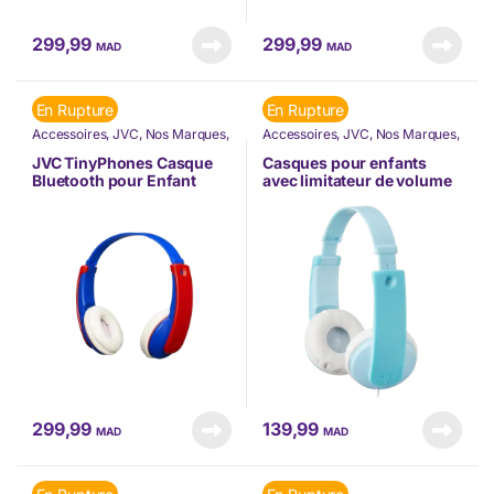
299,99
299,99
MAD
MAD
En Rupture
En Rupture
Accessoires
,
JVC
,
Nos Marques
,
Accessoires
,
JVC
,
Nos Marques
,
Téléphonie & Tablette
Téléphonie & Tablette
JVC TinyPhones Casque
Casques pour enfants
Bluetooth pour Enfant
avec limitateur de volume
Rouge/Bleu (HA-KD9BT-A-
Bleu (HA-KD7-Z-E)
E)
299,99
139,99
MAD
MAD