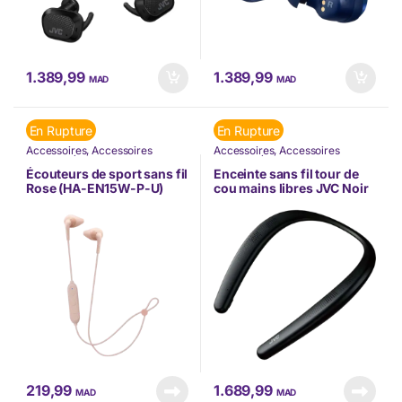
1.389,99
1.389,99
MAD
MAD
En Rupture
En Rupture
Accessoires
,
Accessoires
Accessoires
,
Accessoires
Mobilité
,
Écouteurs
,
JVC
,
Nos
Mobilité
,
Écouteurs
,
JVC
,
Nos
Marques
,
TÉLÉPHONIE
,
Marques
,
TÉLÉPHONIE
,
Écouteurs de sport sans fil
Enceinte sans fil tour de
Téléphonie & Tablette
Téléphonie & Tablette
Rose (HA-EN15W-P-U)
cou mains libres JVC Noir
(SP-A7WT-B-U)
219,99
1.689,99
MAD
MAD