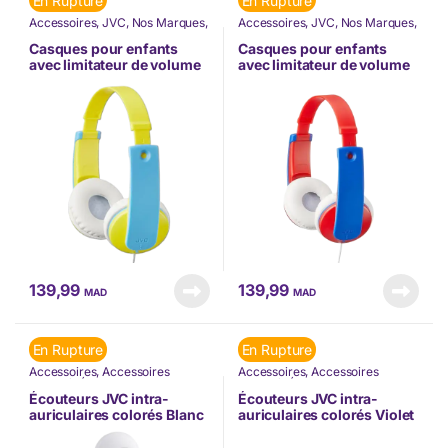
En Rupture
En Rupture
Accessoires
,
JVC
,
Nos Marques
,
Accessoires
,
JVC
,
Nos Marques
,
Téléphonie & Tablette
Téléphonie & Tablette
Casques pour enfants
Casques pour enfants
avec limitateur de volume
avec limitateur de volume
Jaune (HA-KD7-Y-E)
Rouge (HA-KD7-R-E)
139,99
139,99
MAD
MAD
En Rupture
En Rupture
Accessoires
,
Accessoires
Accessoires
,
Accessoires
Mobilité
,
Écouteurs
,
JVC
,
Nos
Mobilité
,
Écouteurs
,
JVC
,
Nos
Marques
,
TÉLÉPHONIE
,
Marques
,
TÉLÉPHONIE
,
Écouteurs JVC intra-
Écouteurs JVC intra-
Téléphonie & Tablette
Téléphonie & Tablette
auriculaires colorés Blanc
auriculaires colorés Violet
(HA-F14-WN-U)
(HA-F14-VN-U)