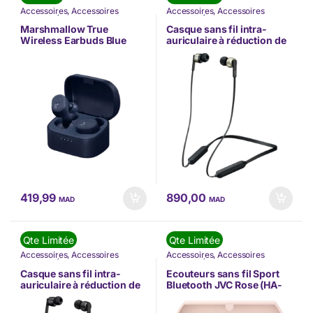
Accessoires
,
Accessoires
Accessoires
,
Accessoires
Mobilité
,
Écouteurs
,
JVC
,
Nos
Mobilité
,
Écouteurs
,
JVC
,
Nos
Marques
,
TÉLÉPHONIE
,
Marques
,
TÉLÉPHONIE
,
Marshmallow True
Casque sans fil intra-
Téléphonie & Tablette
Téléphonie & Tablette
Wireless Earbuds Blue
auriculaire à réduction de
(HA-A11T-A-U)
bruit Or (HA-FX65BN-N-U)
419,99
890,00
MAD
MAD
Qte Limitée
Qte Limitée
Accessoires
,
Accessoires
Accessoires
,
Accessoires
Mobilité
,
Écouteurs
,
JVC
,
Nos
Mobilité
,
Écouteurs
,
JVC
,
Nos
Marques
,
TÉLÉPHONIE
,
Marques
,
TÉLÉPHONIE
,
Casque sans fil intra-
Ecouteurs sans fil Sport
Téléphonie & Tablette
Téléphonie & Tablette
auriculaire à réduction de
Bluetooth JVC Rose (HA-
bruit Noir (HA-FX65BN-B-
ET45T-P-U)
U)