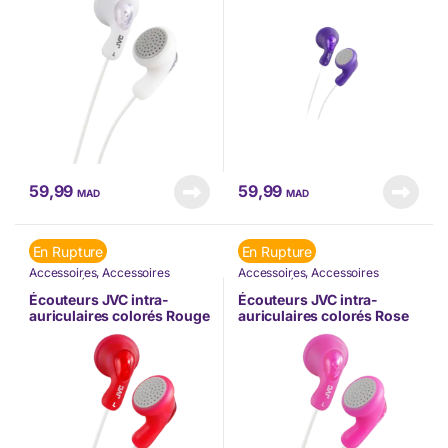
59,99
59,99
MAD
MAD
En Rupture
En Rupture
Accessoires
,
Accessoires
Accessoires
,
Accessoires
Mobilité
,
Écouteurs
,
JVC
,
Nos
Mobilité
,
Écouteurs
,
JVC
,
Nos
Marques
,
TÉLÉPHONIE
,
Marques
,
TÉLÉPHONIE
,
Écouteurs JVC intra-
Écouteurs JVC intra-
Téléphonie & Tablette
Téléphonie & Tablette
auriculaires colorés Rouge
auriculaires colorés Rose
(HA-F14-RN-U)
(HA-F14-PN-U)