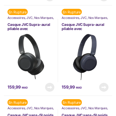
En Rupture
En Rupture
Accessoires
,
JVC
,
Nos Marques
,
Accessoires
,
JVC
,
Nos Marques
,
Téléphonie & Tablette
Téléphonie & Tablette
Casque JVC Supra-aural
Casque JVC Supra-aural
pliable avec
pliable avec
télécommande et micro
télécommande et micro
Noir (HA-S31M-B-EX)
Bleu (HA-S31M-A-EX)
159,99
159,99
MAD
MAD
En Rupture
En Rupture
Accessoires
,
JVC
,
Nos Marques
,
Accessoires
,
JVC
,
Nos Marques
,
Téléphonie & Tablette
Téléphonie & Tablette
Casque JVC sans-fil poids
Casque JVC sans-fil poids