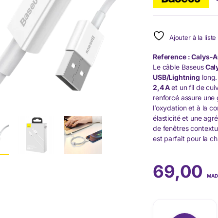
Ajouter à la list
Reference : Calys-
Le câble Baseus
Cal
USB/Lightning
long.
2,4 A
et un fil de c
renforcé assure une g
l’oxydation et à la co
élasticité et une agr
de fenêtres contextu
est parfait pour la 
69,00
MAD