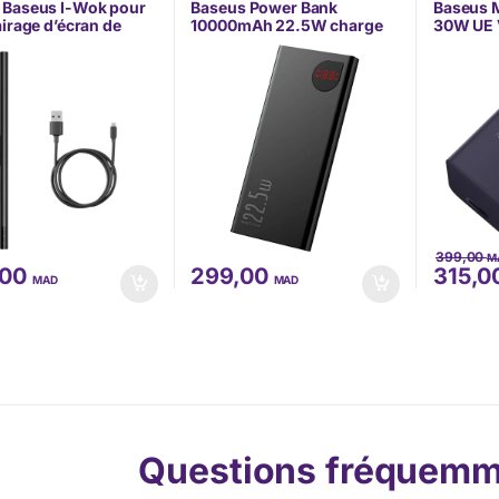
TÉLÉPHONIE
 Baseus I-Wok pour
Baseus Power Bank
Baseus M
airage d’écran de
10000mAh 22.5W charge
30W UE 
ur de bureau noir
rapide à affichage
(CCGN0
cran tactile (DGIWK-
numérique – PPAD070001
399,00
M
,00
299,00
315,0
MAD
MAD
Questions fréquemm