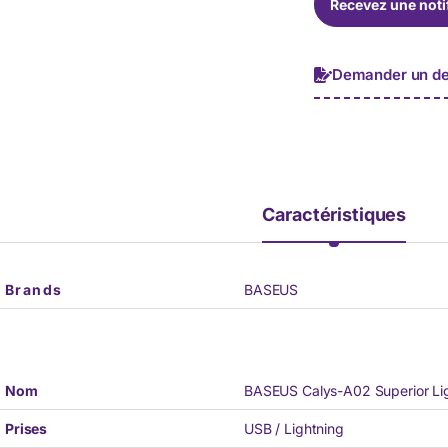
Recevez une noti
p
h
o
n
Demander un de
e
*
Caractéristiques
Brands
BASEUS
Nom
BASEUS Calys-A02 Superior Li
Prises
USB / Lightning