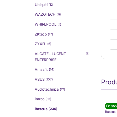
Ubiquiti
(12)
WAZOTECH
(19)
WHIRLPOOL
(3)
ZKteco
(17)
ZYXEL
(6)
ALCATEL LUCENT
(5)
ENTERPRISE
Amazfit
(14)
ASUS
(107)
Produ
Audiotechnica
(12)
Barco
(35)
En sto
Baseus
(230)
Baseus
,