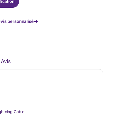
fication
vis personnalisé
Avis
ghtning Cable