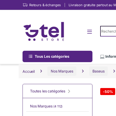
Skip to navigation
Skip to content
Retours & échanges
Livraison gratuite partout au
Search fo
Tous Les catégories
Infor
Accueil
Nos Marques
Baseus
Toutes les catégories
-
50%
Nos Marques
(4 112)