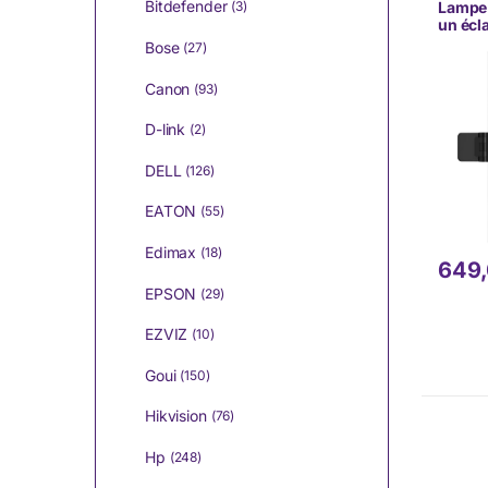
Bitdefender
Lampe
(3)
un écl
monite
Bose
(27)
avec é
B01)
Canon
(93)
D-link
(2)
DELL
(126)
EATON
(55)
Edimax
(18)
649
EPSON
(29)
EZVIZ
(10)
Goui
(150)
Hikvision
(76)
Hp
(248)