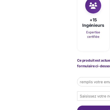
+15
Ingénieurs
Expertise
certifiée
Ce produit est actue
formulaire ci-dessou
E
m
a
T
i
é
l
l
*
é