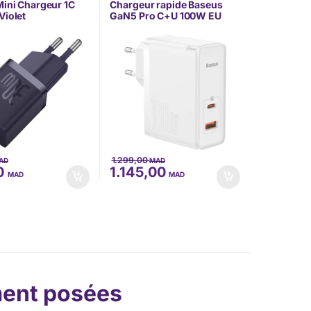
ini Chargeur 1C
Chargeur rapide Baseus
Violet
GaN5 Pro C+U 100W EU
70705)
Blanc (CCGP090202)
1.299,00
AD
MAD
0
1.145,00
MAD
MAD
ent posées