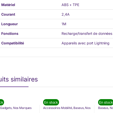
Matériel
ABS + TPE
Courant
2,4A
Longueur
1M
Fonctions
Recharge/transfert de données
Compatibilité
Appareils avec port Lightning
its similaires
ck
En stock
En stock
Gadgets
,
Nos Marques
Accessoires Mobilité
,
Baseus
,
Nos
Baseus
,
N
Marques
,
Power Bank
,
& Tablette