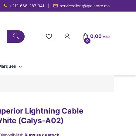
+212-666-287-341
serviceclient@gtelstore.ma
0,00
MAD
0
Marques
erior Lightning Cable
hite (Calys-A02)
Disponibilité:
Rupture de stock