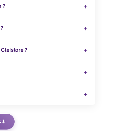
n ?
 ?
Gtelstore ?
s