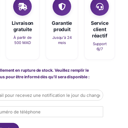
Livraison
Garantie
Service
gratuite
produit
client
réactif
À partir de
Jusqu'à 24
500 MAD
mois
Support
6j/7
llement en rupture de stock. Veuillez remplir le
s pour être informé dès qu'il sera disponible :