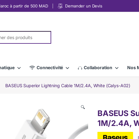
 Maroc à partir de 500 MAD
Demander un Devis
r:
matique
Connectivité
Collaboration
Nos 
BASEUS Superior Lightning Cable 1M/2.4A, White (Calys-A02)
🔍
BASEUS Sup
1M/2.4A, W