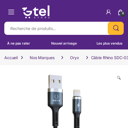
Skip to navigation
Skip to content
0
Recherche pour :
À ne pas rater
Nouvel arrivage
Les plus vendus
Accueil
Nos Marques
Oryx
Câble Rhino SDC-03
🔍