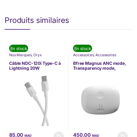
Produits similaires
En stock
En stock
Nos Marques
,
Oryx
Accessoires
,
Accessoires
Mobilité
,
Écouteurs
,
Nos
Marques
,
Oryx
,
TÉLÉPHONIE
Câble NDC-120i Type-C à
Bfree Magnus ANC mode,
Lightning 20W
Transparency mode,
(8A77SIH675N1MX)
Wireless charging (ND)
85,00
450,00
MAD
MAD