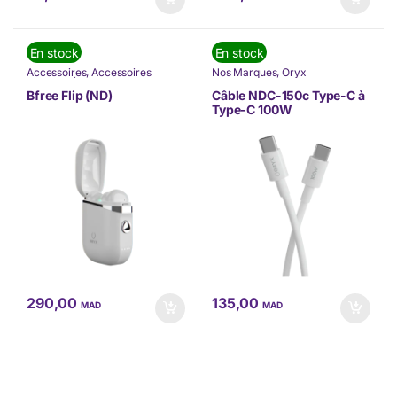
En stock
En stock
Accessoires
,
Accessoires
Nos Marques
,
Oryx
Mobilité
,
Écouteurs
,
Nos
Marques
,
Oryx
,
TÉLÉPHONIE
Bfree Flip (ND)
Câble NDC-150c Type-C à
Type-C 100W
(8677SIH6A51YX)
290,00
135,00
MAD
MAD