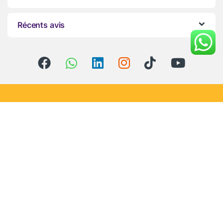
Récents avis
Vous avez des questions ?
Appelez-nous 24h/24 et
7j/7 !
+212-666287341