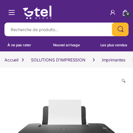
Skip to navigation
Skip to content
0
Recherche pour :
À ne pas rater
Nouvel arrivage
Les plus vendus
Accueil
SOLUTIONS D'IMPRESSION
Imprimantes
🔍