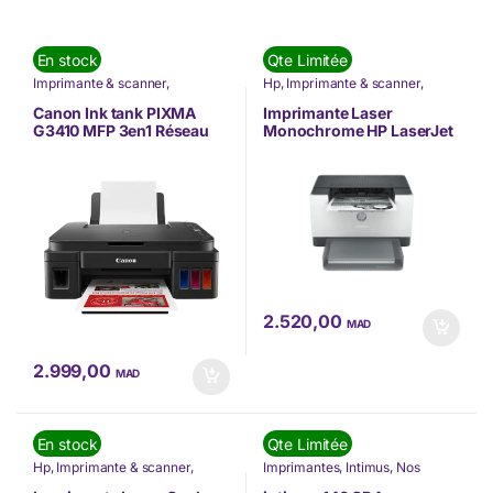
En stock
Qte Limitée
Imprimante & scanner
,
Hp
,
Imprimante & scanner
,
Imprimantes
,
Informatique
,
Nos
Imprimantes
,
Informatique
,
Nos
Marques
,
Nouvel arrivage
,
Marques
,
SOLUTIONS
Canon Ink tank PIXMA
Imprimante Laser
Pantum
,
SOLUTIONS
D'IMPRESSION
G3410 MFP 3en1 Réseau
Monochrome HP LaserJet
D'IMPRESSION
Wifi Black 9ppm/color
M211dw (9YF83A)
2.520,00
MAD
2.999,00
MAD
En stock
Qte Limitée
Hp
,
Imprimante & scanner
,
Imprimantes
,
Intimus
,
Nos
Imprimantes
,
Informatique
,
Nos
Marques
,
SOLUTIONS