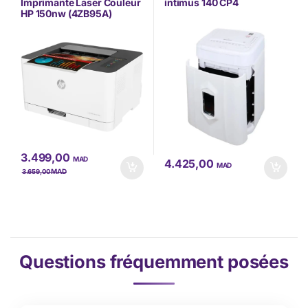
Marques
,
SOLUTIONS
D'IMPRESSION
Imprimante Laser Couleur
intimus 140 CP4
D'IMPRESSION
HP 150nw (4ZB95A)
3.499,00
MAD
4.425,00
MAD
MAD
3.659,00
Questions fréquemment posées