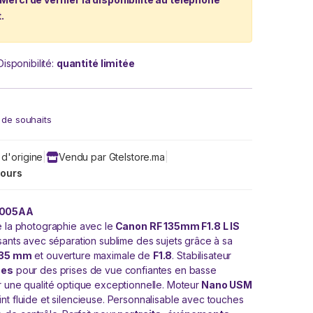
.
Disponibilité:
quantité limitée
e de souhaits
 d'origine
|
Vendu par Gtelstore.ma
|
jours
C005AA
e la photographie avec le
Canon RF 135mm F1.8 L IS
issants avec séparation sublime des sujets grâce à sa
135 mm
et ouverture maximale de
F1.8
. Stabilisateur
ses
pour des prises de vue confiantes en basse
 une qualité optique exceptionnelle. Moteur
Nano USM
nt fluide et silencieuse. Personnalisable avec touches