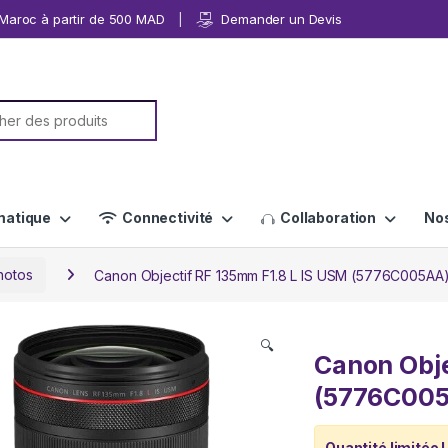
u Maroc à partir de 500 MAD
Demander un Devis
or:
matique
Connectivité
Collaboration
No
hotos
Canon Objectif RF 135mm F1.8 L IS USM (5776C005AA
🔍
Canon Obje
(5776C00
Quantité limitée !