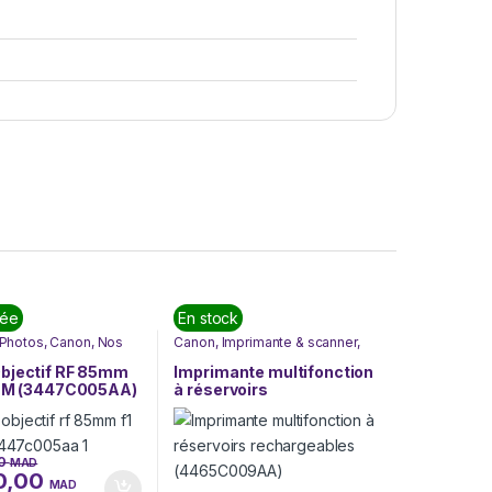
tée
En stock
 Photos
,
Canon
,
Nos
Canon
,
Imprimante & scanner
,
Tv & High Tech
Imprimantes
,
Informatique
,
Nos
Marques
,
SOLUTIONS
bjectif RF 85mm
Imprimante multifonction
D'IMPRESSION
USM (3447C005AA)
à réservoirs
rechargeables
(4465C009AA)
00
MAD
0,00
MAD