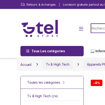
Skip to navigation
Skip to content
Retours & échanges
Livraison gratuite partout a
Search f
Tous Les catégories
Infor
Accueil
Tv & High Tech
Appareils P
Toutes les catégories
-
4%
Tv & High Tech
(214)