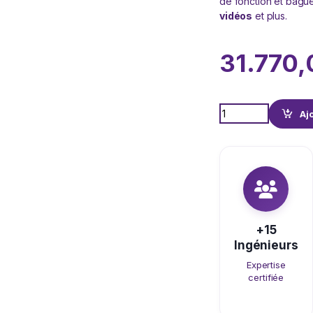
de fonction et bague
vidéos
et plus.
31.770
Quantity
Aj
+15
Ingénieurs
Expertise
certifiée