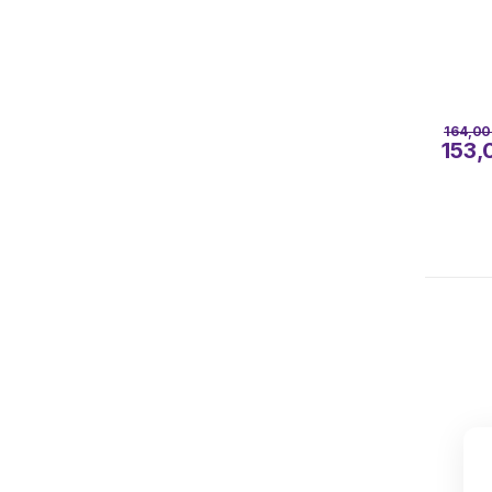
164,0
153