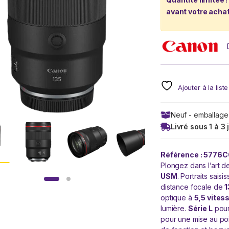
avant votre achat
Ajouter à la list
Neuf - emballage
Livré sous 1 à 3 
Référence : 5776
Plongez dans l’art d
USM
. Portraits sais
distance focale de
optique à
5,5 vites
lumière.
Série L
pour
pour une mise au poi