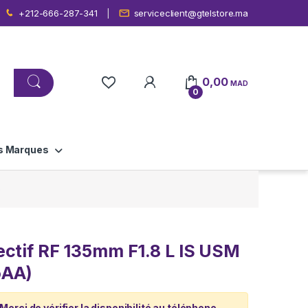
+212-666-287-341
serviceclient@gtelstore.ma
0,00
MAD
0
s Marques
)
ctif RF 135mm F1.8 L IS USM
5AA)
 Merci de vérifier la disponibilité au téléphone