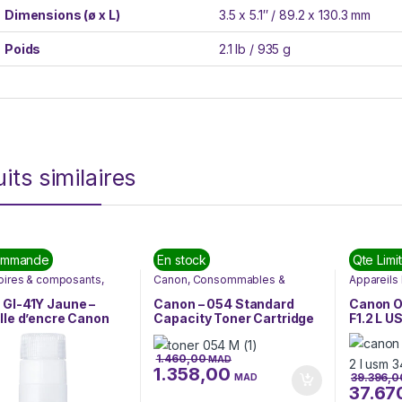
Dimensions (ø x L)
3.5 x 5.1″ / 89.2 x 130.3 mm
Poids
2.1 lb / 935 g
its similaires
ommande
En stock
Qte Limi
oires & composants
,
Canon
,
Consommables &
Appareils
Imprimante & scanner
,
Fournitures
,
Nos Marques
,
Marques
,
ntes
,
Informatique
,
Nos
SOLUTIONS D'IMPRESSION
GI-41Y Jaune –
Canon – 054 Standard
Canon O
s
,
SOLUTIONS
lle d’encre Canon
Capacity Toner Cartridge
F1.2 L 
ESSION
gine (4545C001AA)
– Magenta (3022C002AA)
1.460,00
MAD
1.358,00
39.396,
MAD
37.67