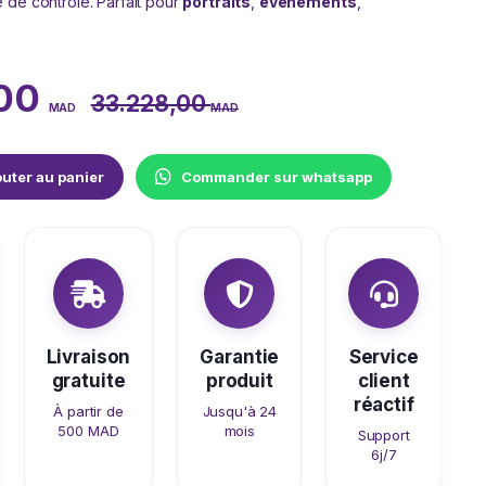
 de contrôle. Parfait pour
portraits
,
événements
,
,00
33.228,00
MAD
MAD
outer au panier
Commander sur whatsapp
Livraison
Garantie
Service
gratuite
produit
client
réactif
À partir de
Jusqu'à 24
500 MAD
mois
Support
6j/7