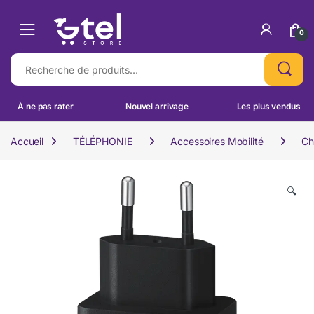
Skip to navigation
Skip to content
0
Recherche pour :
À ne pas rater
Nouvel arrivage
Les plus vendus
Accueil
TÉLÉPHONIE
Accessoires Mobilité
Ch
🔍