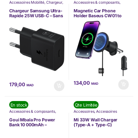
Accessoires Mobilité
,
Chargeur
,
Accessoires & composants
,
Nos Marques
,
Nouvel arrivage
,
Accessoires Mobilité
,
Baseus
,
Samsung
,
TÉLÉPHONIE
Chargeur
,
Informatique
,
Nos
Chargeur Samsung Ultra-
Magnetic Car Phone
Marques
,
Offres à ne pas rater
,
Rapide 25W USB-C – Sans
Holder Baseus CW01 to
TÉLÉPHONIE
câble(EP-
Ventilation Grid with car
T2510NBEGWW)
charger USB-C, 15W +
25W (C40141000111-00)
134,00
179,00
MAD
MAD
En stock
Qte Limitée
Accessoires & composants
,
Accessoires
,
Accessoires
Accessoires Mobilité
,
Chargeur
,
Mobilité
,
Chargeur
,
Nos
Goui
,
Informatique
,
Nos
Marques
,
TÉLÉPHONIE
,
Goui Mbala Pro Power
Mi 33W Wall Charger
Marques
,
Offres à ne pas rater
,
Téléphonie & Tablette
,
XIAOMI
Bank 10 000mAh –
(Type-A + Type-C)
TÉLÉPHONIE
Chargeur Sans Fil et Mural
Chargeur Original
22.5W (G-KITWIRE10-K)