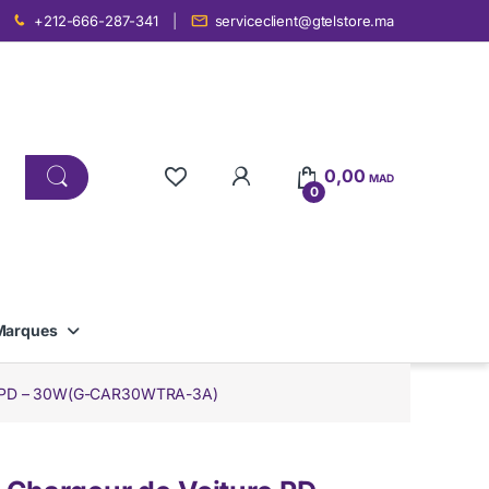
+212-666-287-341
serviceclient@gtelstore.ma
0,00
MAD
0
Marques
re PD – 30W(G-CAR30WTRA-3A)