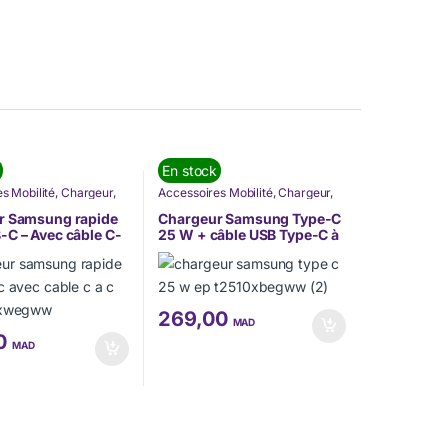
En stock
s Mobilité
,
Chargeur
,
Accessoires Mobilité
,
Chargeur
,
ues
,
Nouvel arrivage
,
Nos Marques
,
Nouvel arrivage
,
TÉLÉPHONIE
Samsung
,
TÉLÉPHONIE
r Samsung rapide
Chargeur Samsung Type-C
C – Avec câble C-
25 W + câble USB Type-C à
P-T1510XWEGWW)
Type-C (3A/1m) (EP-
T2510XBEGWW)
269,00
MAD
00
MAD