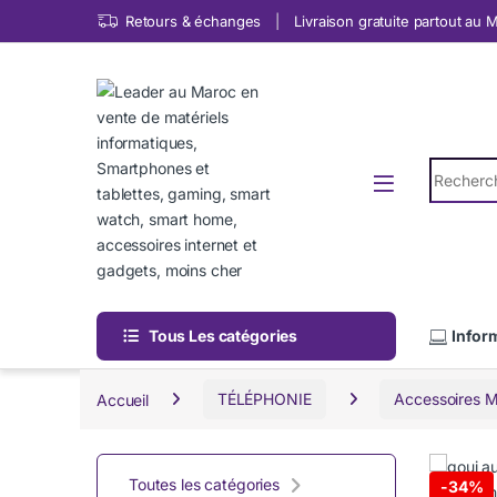
Skip to navigation
Skip to content
Retours & échanges
Livraison gratuite partout au
Search fo
Tous Les catégories
Infor
Accueil
TÉLÉPHONIE
Accessoires Mo
Toutes les catégories
-
34%