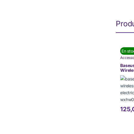
Produ
En sto
Accesso
Accessoi
Chargeu
Baseus
Marque
Wirele
TÉLÉPH
Electr
(WXHW
125