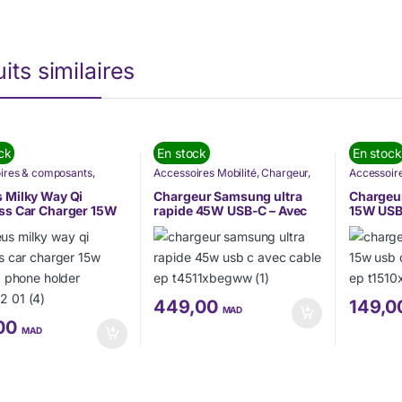
its similaires
ck
En stock
En stock
ires & composants
,
Accessoires Mobilité
,
Chargeur
,
Accessoire
res Mobilité
,
Baseus
,
Nos Marques
,
Nouvel arrivage
,
Nos Marq
r
,
Informatique
,
Nos
Samsung
,
TÉLÉPHONIE
Samsung
,
 Milky Way Qi
Chargeur Samsung ultra
Chargeu
s
,
Offres à ne pas rater
,
ss Car Charger 15W
rapide 45W USB-C – Avec
15W USB-
ONIE
ic Phone Holder
câble (EP-T4511XBEGWW)
à-C (E
02-01)
449,00
149,
MAD
,00
MAD