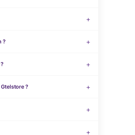
n ?
 ?
Gtelstore ?