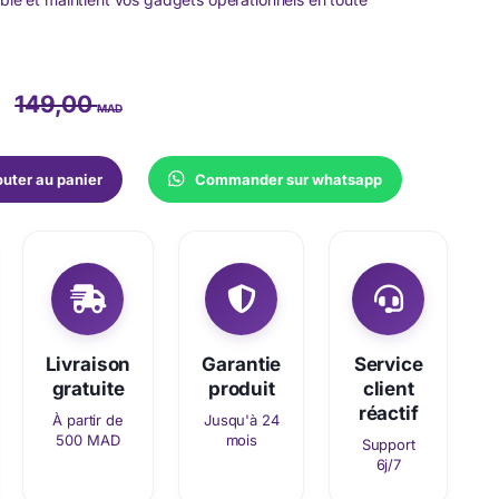
149,00
MAD
outer au panier
Commander sur whatsapp
Livraison
Garantie
Service
gratuite
produit
client
réactif
À partir de
Jusqu'à 24
500 MAD
mois
Support
6j/7