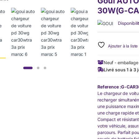
Goui AUTO 
30W(G-CA
Disponibili
Ajouter à la list
Neuf - emballage 
Livré sous 1 à 3 
Reference :G-CAR
Le chargeur de voitur
recharger simultaném
une puissance maxima
une charge rapide et
Compact et résistant
votre véhicule, assu
parcours. Parfait pou
soucis de batterie fa