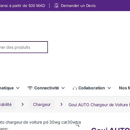
 Maroc à partir de 500 MAD
Demander un Devis
r:
matique
Connectivité
Collaboration
Nos 
bilité
Chargeur
Goui AUTO Chargeur de Voitu
🔍