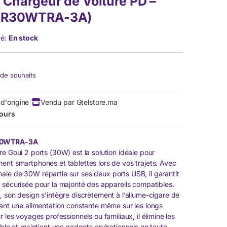
Chargeur de Voiture PD –
R30WTRA-3A)
té:
En stock
e de souhaits
d'origine
|
Vendu par Gtelstore.ma
|
jours
30WTRA-3A
e Goui 2 ports (30W) est la solution idéale pour
ent smartphones et tablettes lors de vos trajets. Avec
le de 30W répartie sur ses deux ports USB, il garantit
 sécurisée pour la majorité des appareils compatibles.
, son design s’intègre discrètement à l’allume-cigare de
rant une alimentation constante même sur les longs
r les voyages professionnels ou familiaux, il élimine les
ible et maintient vos gadgets opérationnels en toute