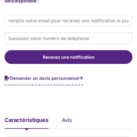
sera disponible :
E
m
a
T
i
é
l
l
*
é
Recevez une notification
p
h
o
n
Demander un devis personnalisé
e
*
Caractéristiques
Avis