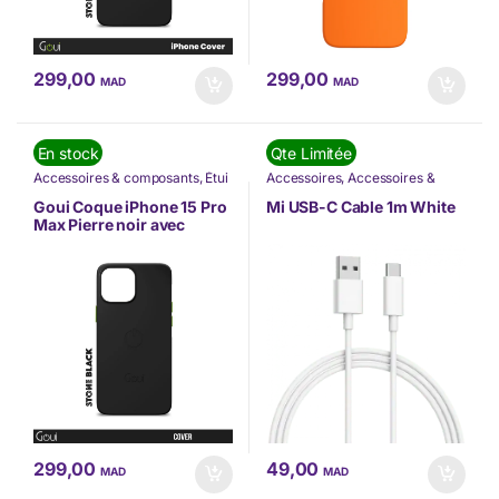
299,00
299,00
MAD
MAD
En stock
Qte Limitée
Accessoires & composants
,
Étui
Accessoires
,
Accessoires &
et Protection
,
Goui
,
composants
,
Accessoires
Informatique
,
Nos Marques
,
Mobilité
,
Étui et Protection
,
Goui Coque iPhone 15 Pro
Mi USB-C Cable 1m White
Offres à ne pas rater
,
Informatique
,
Nos Marques
,
Max Pierre noir avec
TÉLÉPHONIE
TÉLÉPHONIE
,
Téléphonie &
MagSafe (G-
Tablette
,
XIAOMI
MAGENT15PM-K)
299,00
49,00
MAD
MAD