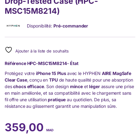
Drop-Tested Case (HPC-
MSC15M8214)
Disponibilité:
Pré-commander
Ajouter à la liste de souhaits
Référence
HPC-MSC15M8214
–
État
Protégez votre
iPhone 15 Plus
avec le HYPHEN
AIRE MagSafe
Clear Case
, conçu en
TPU
de haute qualité pour une absorption
des
chocs efficace
. Son design
mince
et
léger
assure une prise
en main améliorée, et sa compatibilité avec le chargement sans
fil offre une utilisation
pratique
au quotidien. De plus, sa
résistance au glissement garantit une manipulation sûre.
359,00
MAD