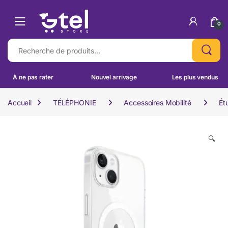
Skip to navigation
Skip to content
0
Recherche pour :
À ne pas rater
Nouvel arrivage
Les plus vendus
Accueil
TÉLÉPHONIE
Accessoires Mobilité
Ét
🔍