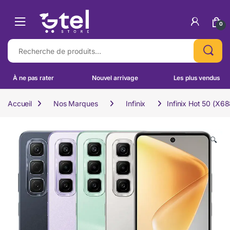
Skip to navigation
Skip to content
0
Recherche pour :
À ne pas rater
Nouvel arrivage
Les plus vendus
Accueil
Nos Marques
Infinix
Infinix Hot 50 (X6
🔍