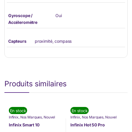
Gyroscope /
Oui
Accéleromètre
Capteurs
proximité, compass
Produits similaires
En stock
En stock
Infinix
,
Nos Marques
,
Nouvel
Infinix
,
Nos Marques
,
Nouvel
arrivage
,
Téléphone
,
Téléphonie
arrivage
,
Téléphone
,
Téléphonie
& Tablette
& Tablette
Infinix Smart 10
Infinix Hot 50 Pro