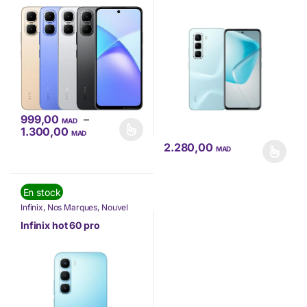
999,00
–
MAD
Plage de prix : 999,00 MAD à 1.300,00 M
1.300,00
MAD
Ce produit a plusieurs variations. Les options peuvent être choisi
2.280,00
MAD
Ce produit a plusieurs variations
En stock
Infinix
,
Nos Marques
,
Nouvel
arrivage
,
Téléphone
,
Téléphonie
& Tablette
Infinix hot 60 pro