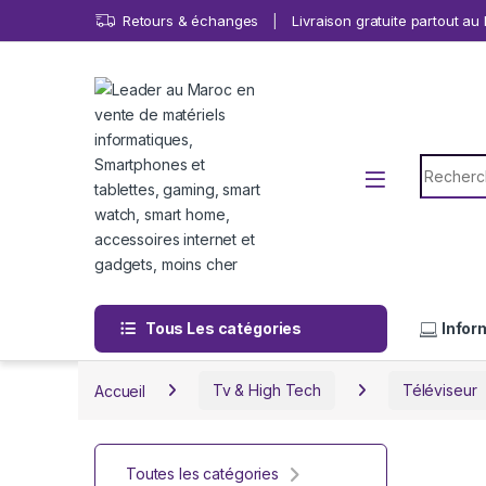
Skip to navigation
Skip to content
Retours & échanges
Livraison gratuite partout a
Search f
Tous Les catégories
Infor
Accueil
Tv & High Tech
Téléviseur
Toutes les catégories