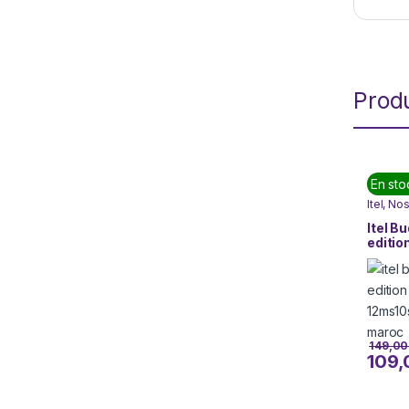
Produ
En sto
Itel
,
Nos
pas rate
Itel B
editio
12M(S
149,0
109