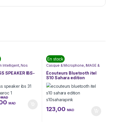
En stock
 Intelligent
,
Nos
Casque & Microphone
,
IMAGE &
Objets Intelligents
,
SON
,
Itel
,
Nos Marques
,
Nouvel
e pas rater
arrivage
,
Son
SS SPEAKER IBS-
Écouteurs Bluetooth itel
S10 Sahara edition
(S10SAHARAPINK)
0
MAD
,00
MAD
123,00
MAD