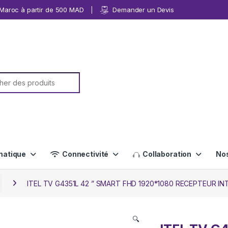
u Maroc à partir de 500 MAD
Demander un Devis
or:
matique
Connectivité
Collaboration
No
ITEL TV G4351L 42 ” SMART FHD 1920*1080 RECEPTEUR INTGR
🔍