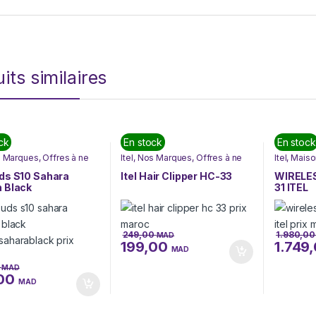
its similaires
ck
En stock
En stock
 Marques
,
Offres à ne
Itel
,
Nos Marques
,
Offres à ne
Itel
,
Maison
r
,
Téléphonie & Tablette
pas rater
Marques
,
Offres à n
uds S10 Sahara
Itel Hair Clipper HC-33
WIRELE
n Black
31 ITEL
10SAHARABLACK)
249,00
1.980,0
MAD
199,00
1.749
MAD
0
MAD
,00
MAD