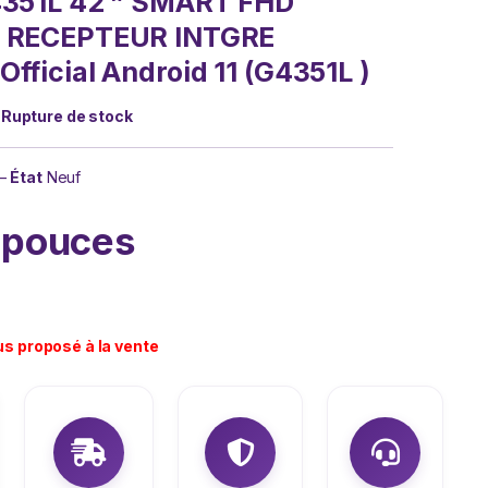
4351L 42 ” SMART FHD
 RECEPTEUR INTGRE
fficial Android 11 (G4351L )
:
Rupture de stock
–
État
Neuf
 pouces
us proposé à la vente