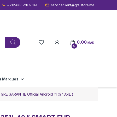
+212-666-287-341
serviceclient@gtelstore.ma
0,00
MAD
0
s Marques
E GARANTIE Official Android 11 (G4351L )