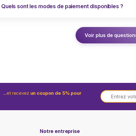
Quels sont les modes de paiement disponibles ?
Voir plus de question
E
...et recevez
un coupon de 5% pour
m
a
i
l
*
Notre entreprise