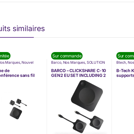
its similaires
mitée
Sur commande
Sur co
os Marques
,
Nouvel
Barco
,
Nos Marques
,
SOLUTION
Btech
,
Nos
e
,
SOLUTION DE
DE COMMUNICATION
,
DE COMM
NICATION
,
Visioconférence
Visioconf
me de
BARCO – CLICKSHARE C-10
B-Tech K
nférence
onférence sans fil
GEN2 EU SET INCLUDING 2
supports
ClickShare CX-30
BUTTONS (R9861611EUB2)
System 
(R9861613EUB2)