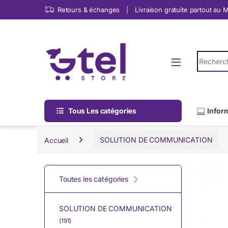
Skip to navigation
Skip to content
Retours & échanges
Livraison gratuite partout au
Search fo
Tous Les catégories
Infor
Accueil
SOLUTION DE COMMUNICATION
Toutes les catégories
SOLUTION DE COMMUNICATION
(191)