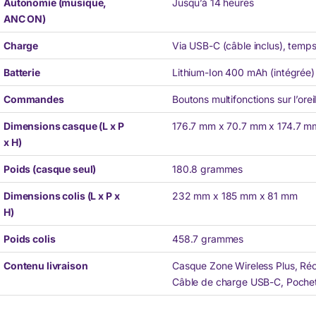
Autonomie (musique,
Jusqu’à 14 heures
ANC ON)
Charge
Via USB-C (câble inclus), temp
Batterie
Lithium-Ion 400 mAh (intégrée)
Commandes
Boutons multifonctions sur l’oreil
Dimensions casque (L x P
176.7 mm x 70.7 mm x 174.7 m
x H)
Poids (casque seul)
180.8 grammes
Dimensions colis (L x P x
232 mm x 185 mm x 81 mm
H)
Poids colis
458.7 grammes
Contenu livraison
Casque Zone Wireless Plus, Ré
Câble de charge USB-C, Pochet