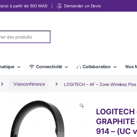
 Maroc à partir de 500 MAD
Demander un Devis
r:
matique
Connectivité
Collaboration
Nos 
Visioconférence
LOGITECH – AF – Zone Wireless Plu
🔍
LOGITECH –
GRAPHITE 
914 – (UC 