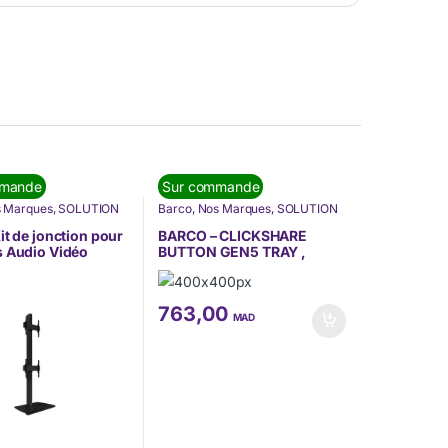
mmande
Sur commande
 Marques
,
SOLUTION
Barco
,
Nos Marques
,
SOLUTION
UNICATION
,
DE COMMUNICATION
,
érence
Visioconférence
it de jonction pour
BARCO – CLICKSHARE
 Audio Vidéo
BUTTON GEN5 TRAY ,
X (BT8380-JPK/B)
HOLDS 2 BUTTONS
(R9861700T01)
763,00
MAD