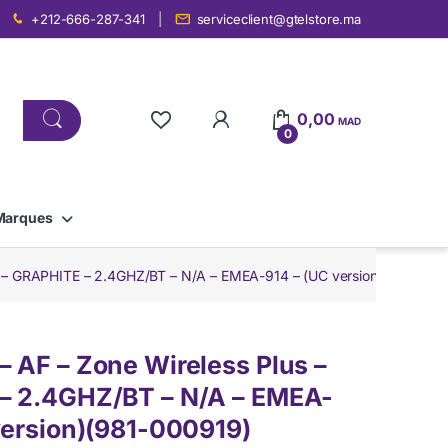
+212-666-287-341
serviceclient@gtelstore.ma
0,00
MAD
0
Marques
s – GRAPHITE – 2.4GHZ/BT – N/A – EMEA-914 – (UC version)(981-000
 AF – Zone Wireless Plus –
– 2.4GHZ/BT – N/A – EMEA-
version)(981-000919)