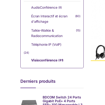
AudioConférence
(8)
Écran Interactif et écran
(60)
d'affichage
Talkie-Walkie &
(15)
Radiocommunication
Téléphonie IP (VoIP)
(24)
Visioconférence
(81)
Derniers produits
BDCOM Switch 24 Ports
Gigabit PoE+ 4 Ports
SFP+ 10G Manageable L3