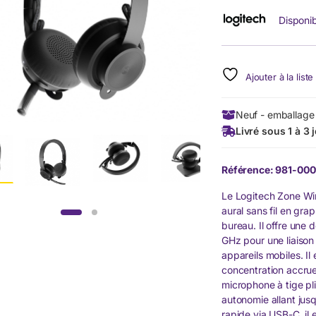
Disponib
Ajouter à la list
Neuf - emballage 
Livré sous 1 à 3 
Référence: 981-00
Le Logitech Zone Wir
aural sans fil en gra
bureau. Il offre une 
GHz pour une liaison 
appareils mobiles. Il
concentration accrue
microphone à tige pli
autonomie allant jus
rapide via USB-C, il 