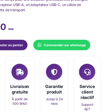
 récepteur USB-A, un adaptateur USB-C, un câble de
te de transport.
00
MAD
outer au panier
Commander sur whatsapp
Livraison
Garantie
Service
gratuite
produit
client
réactif
À partir de
Jusqu'à 24
500 MAD
mois
Support
6j/7