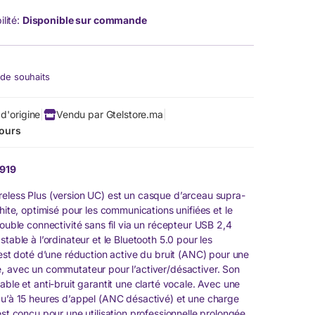
ilité:
Disponible sur commande
e de souhaits
d'origine
|
Vendu par Gtelstore.ma
|
jours
0919
eless Plus (version UC) est un casque d’arceau supra-
phite, optimisé pour les communications unifiées et le
double connectivité sans fil via un récepteur USB 2,4
stable à l’ordinateur et le Bluetooth 5.0 pour les
 est doté d’une réduction active du bruit (ANC) pour une
, avec un commutateur pour l’activer/désactiver. Son
able et anti-bruit garantit une clarté vocale. Avec une
qu’à 15 heures d’appel (ANC désactivé) et une charge
est conçu pour une utilisation professionnelle prolongée.