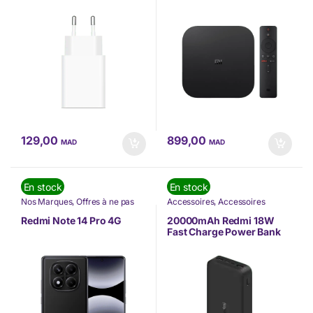
129,00
899,00
MAD
MAD
En stock
En stock
Nos Marques
,
Offres à ne pas
Accessoires
,
Accessoires
rater
,
Téléphone
,
Téléphonie &
Mobilité
,
Nos Marques
,
Power
Tablette
,
XIAOMI
Bank
,
TÉLÉPHONIE
,
Téléphonie
Redmi Note 14 Pro 4G
20000mAh Redmi 18W
& Tablette
,
XIAOMI
Fast Charge Power Bank
(PB200LZM)