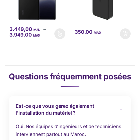
3.449,00
–
MAD
350,00
MAD
Plage de prix : 3.449,00 MAD à 3.949,00
3.949,00
MAD
Ce produit a plusieurs variations. Les options peuvent être choisi
Questions fréquemment posées
Est-ce que vous gérez également
l'installation du matériel ?
Oui. Nos équipes d'ingénieurs et de techniciens
interviennent partout au Maroc.