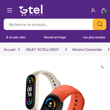
Skip to navigation
Skip to content
0
Recherche pour :
À ne pas rater
Nouvel arrivage
Les plus vendus
Accueil
OBJET INTELLIGENT
Montre Connectée
🔍