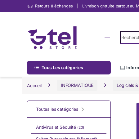
Skip to navigation
Skip to content
Retours & échanges
Livraison gratuite partout au
Search fo
Tous Les catégories
Infor
Accueil
INFORMATIQUE
Logiciels &
Toutes les catégories
Antivirus et Sécurité
(20)
Suites Bureautiques (Microsoft