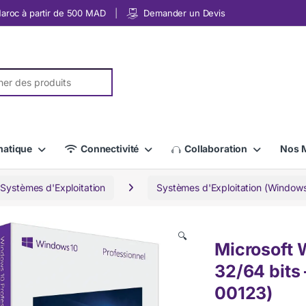
 Maroc à partir de 500 MAD
Demander un Devis
r:
matique
Connectivité
Collaboration
Nos 
 Systèmes d'Exploitation
Systèmes d'Exploitation (Windows
🔍
Microsoft 
32/64 bits
00123)