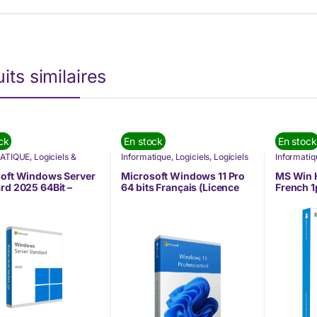
its similaires
ck
En stock
En stock
ATIQUE
,
Logiciels &
Informatique
,
Logiciels
,
Logiciels
Informatiq
s d'Exploitation
,
& Systèmes d'Exploitation
,
& Systèmes
ft
,
Nos Marques
,
Microsoft
,
Nos Marques
,
Microsoft
,
oft Windows Server
Microsoft Windows 11 Pro
MS Win 
s d'Exploitation
Systèmes d'Exploitation
Systèmes d
rd 2025 64Bit –
64 bits Français (Licence
French 1
s, Linux)
(Windows, Linux)
(Windows,
ge DSP 16 cœurs –
originale + DVD) (FQC-
(KW9-00
is (EP2-25188)
10532)