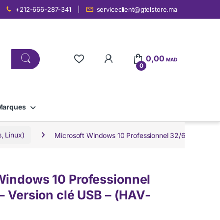
+212-666-287-341
serviceclient@gtelstore.ma
0,00
MAD
0
Marques
, Linux)
Microsoft Windows 10 Professionnel 32/64 bits – Ve
Windows 10 Professionnel
 – Version clé USB – (HAV-