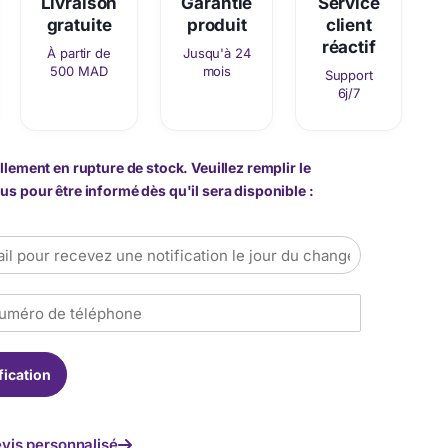
Livraison
Garantie
Service
gratuite
produit
client
réactif
À partir de
Jusqu'à 24
500 MAD
mois
Support
6j/7
llement en rupture de stock. Veuillez remplir le
s pour être informé dès qu'il sera disponible :
fication
vis personnalisé