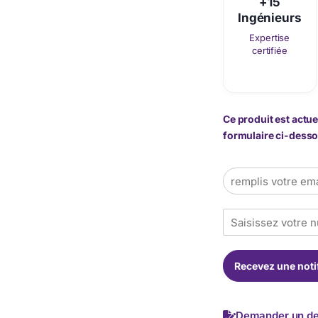
+15
Ingénieurs
Expertise
certifiée
Ce produit est actue
formulaire ci-dessou
E
m
a
T
i
é
l
l
*
é
Recevez une noti
p
h
o
n
Demander un de