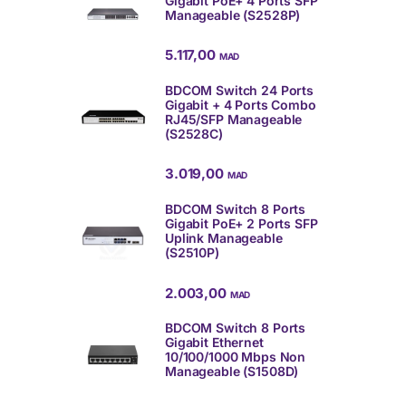
Gigabit PoE+ 4 Ports SFP
Manageable (S2528P)
5.117,00
MAD
BDCOM Switch 24 Ports
Gigabit + 4 Ports Combo
RJ45/SFP Manageable
(S2528C)
3.019,00
MAD
BDCOM Switch 8 Ports
Gigabit PoE+ 2 Ports SFP
Uplink Manageable
(S2510P)
2.003,00
MAD
BDCOM Switch 8 Ports
Gigabit Ethernet
10/100/1000 Mbps Non
Manageable (S1508D)