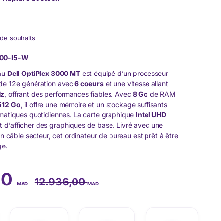
e de souhaits
00-I5-W
eau
Dell OptiPlex 3000 MT
est équipé d’un processeur
de 12e génération avec
6 coeurs
et une vitesse allant
Hz
, offrant des performances fiables. Avec
8 Go
de RAM
512 Go
, il offre une mémoire et un stockage suffisants
rmatiques quotidiennes. La carte graphique
Intel UHD
 d’afficher des graphiques de base. Livré avec une
 un câble secteur, cet ordinateur de bureau est prêt à être
ge.
00
12.936,00
MAD
MAD