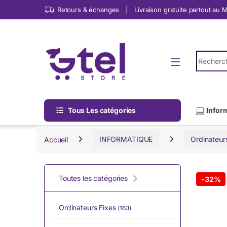
Skip to navigation
Skip to content
Retours & échanges
Livraison gratuite partout au
Search fo
Tous Les catégories
Infor
Accueil
INFORMATIQUE
Ordinateur
Toutes les catégories
-
32%
Ordinateurs Fixes
(163)