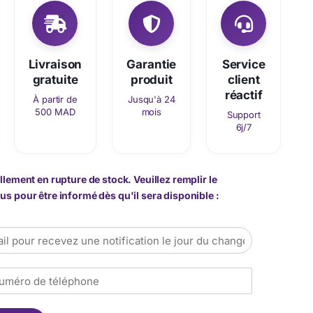
Livraison
Garantie
Service
gratuite
produit
client
réactif
À partir de
Jusqu'à 24
500 MAD
mois
Support
6j/7
llement en rupture de stock. Veuillez remplir le
s pour être informé dès qu'il sera disponible :