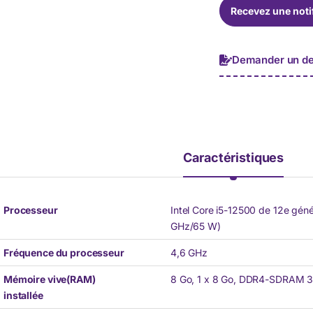
é
Recevez une noti
p
h
o
n
Demander un de
e
*
Caractéristiques
Processeur
Intel Core i5-12500 de 12e gén
GHz/65 W)
Fréquence du processeur
4,6 GHz
Mémoire vive(RAM)
8 Go, 1 x 8 Go, DDR4-SDRAM 
installée