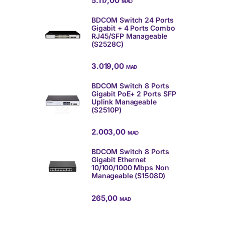
5.117,00
MAD
BDCOM Switch 24 Ports
Gigabit + 4 Ports Combo
RJ45/SFP Manageable
(S2528C)
3.019,00
MAD
BDCOM Switch 8 Ports
Gigabit PoE+ 2 Ports SFP
Uplink Manageable
(S2510P)
2.003,00
MAD
BDCOM Switch 8 Ports
Gigabit Ethernet
10/100/1000 Mbps Non
Manageable (S1508D)
265,00
MAD