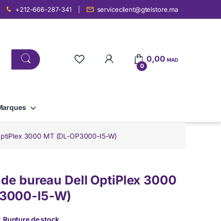
+212-666-287-341
serviceclient@gtelstore.ma
0,00
MAD
0
Marques
 OptiPlex 3000 MT (DL-OP3000-I5-W)
 de bureau Dell OptiPlex 3000
3000-I5-W)
:
Rupture de stock