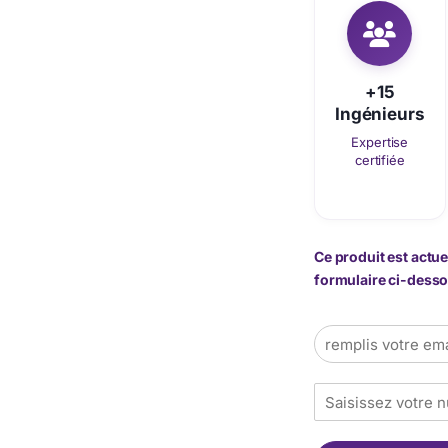
+15
Ingénieurs
Expertise
certifiée
Ce produit est actue
formulaire ci-dessou
E
m
a
T
i
é
l
l
*