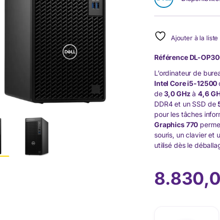
Ajouter à la list
Référence
DL-OP30
L’ordinateur de bur
Intel Core i5-12500
de
3,0 GHz
à
4,6 G
DDR4 et un SSD de
pour les tâches info
Graphics 770
permet
souris, un clavier et
utilisé dès le déballa
8.830,