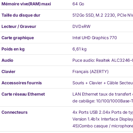
Mémoire vive(RAM) maxi
64 Go
Taille du disque dur
512Go SSD, M.2 2230, PCIe NV
Lecteur / Graveur
DVD±RW
Carte graphique
Intel UHD Graphics 770
Poids en kg
6,61 kg
Audio
Puce audio: Realtek ALC3246-C
Clavier
Français (AZERTY)
Accessoires fournis
Souris + Clavier + Câble Secteu
Carte réseau Ethernet
LAN Ethernet taux de transfert
de cablâge: 10/100/1000Base-
Connecteurs
4x Ports USB 2.04x Ports de ty
Version 1.4b1x Interface Displa
45)Combo casque / microphone 