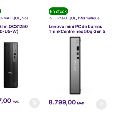
En stock
ORMATIQUE
,
Nos
INFORMATIQUE
,
Informatique
,
Ordinateurs Fixes
,
Unité
Lenovo
,
Nos Marques
,
Ordinateur
Fixe
,
Ordinateurs Fixes
,
Unité
 Slim QCS1250
Lenovo mini PC de bureau
Centrale
50-U5-W)
ThinkCentre neo 50q Gen 5
(13B90052FM)
7,00
8.799,00
MAD
MAD