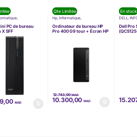
mitée
Qte Limitée
En stock
formatique
,
Hp
,
Informatique
,
DELL
,
INF
ATIQUE
,
Nos Marques
,
INFORMATIQUE
,
Nos Marques
,
Marques
,
ur Fixe
,
Ordinateurs
Ordinateur Fixe
,
Ordinateurs
Centrale
ini PC de bureau
Ordinateur de bureau HP
Dell Pro
nité Centrale
Fixes
,
Unité Centrale
n X SFF
Pro 400 G9 tour + Écran HP
(QCS12
1NEF.00V)
P22V (99N22ET)
12.743,00
MAD
10.300,00
15.20
49,00
MAD
MAD