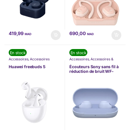
419,99
690,00
MAD
MAD
En stock
En stock
Accessoires
,
Accessoires
Accessoires
,
Accessoires &
Mobilité
,
Écouteurs
,
HUAWEI
,
composants
,
Accessoires
Nos Marques
,
TÉLÉPHONIE
,
Mobilité
,
Écouteurs
,
Huawei freebuds 5
Écouteurs Sony sans fil à
Téléphonie & Tablette
Informatique
,
Nos Marques
,
réduction de bruit WF-
Sony
,
TÉLÉPHONIE
,
Téléphonie
C700N (WF-C700N/WZ E)
& Tablette