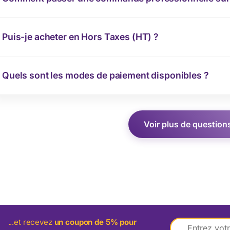
Puis-je acheter en Hors Taxes (HT) ?
Quels sont les modes de paiement disponibles ?
Voir plus de question
E
...et recevez
un coupon de 5% pour