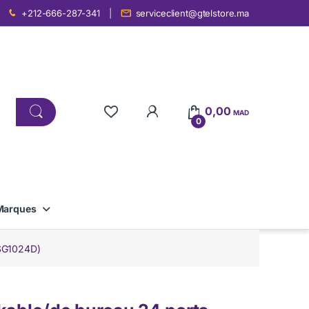
+212-666-287-341
serviceclient@gtelstore.ma
0,00
MAD
0
Marques
-SG1024D)