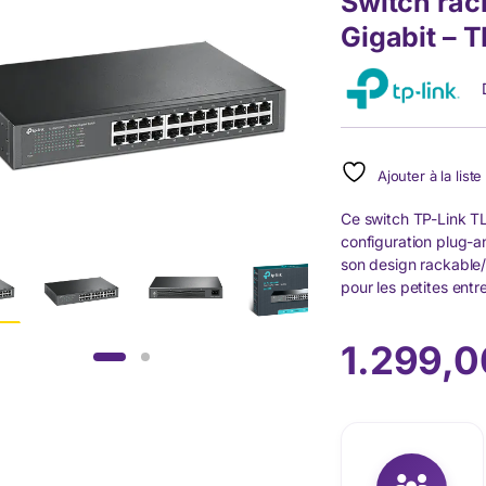
Switch rac
Gigabit –
Ajouter à la list
Ce switch TP-Link T
configuration plug-a
son design rackable/
pour les petites entr
1.299,