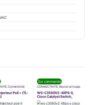
 MAC
Sur commande
VITÉ
,
Connéctivité
CONNECTIVITÉ
,
Nouvel arrivage
,
os Marques
,
Switch
,
Switch
Injecteur PoE+ (TL-
WS-C3560V2-48PS-S,
)
Cisco Catalyst Switch,
48×10/100 PoE