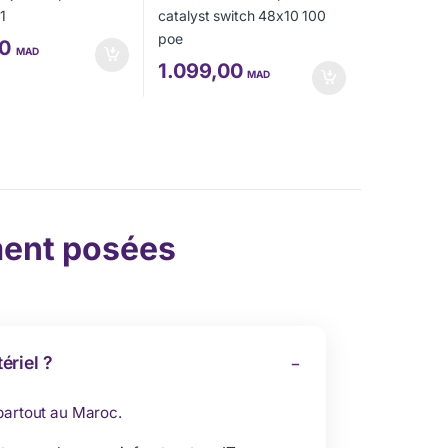
00
MAD
1.099,00
MAD
ent posées
ériel ?
 partout au Maroc.