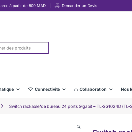
 Maroc à partir de 500 MAD
Demander un Devis
r:
matique
Connectivité
Collaboration
Nos 
Switch rackable/de bureau 24 ports Gigabit – TL-SG1024D (TL
🔍