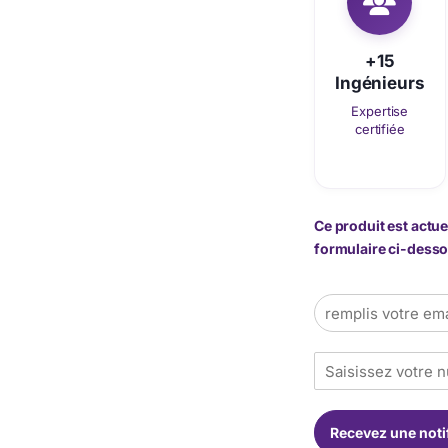
+15
Ingénieurs
Expertise
certifiée
Ce produit est actue
formulaire ci-dessou
E
m
a
T
i
é
l
l
*
é
Recevez une noti
p