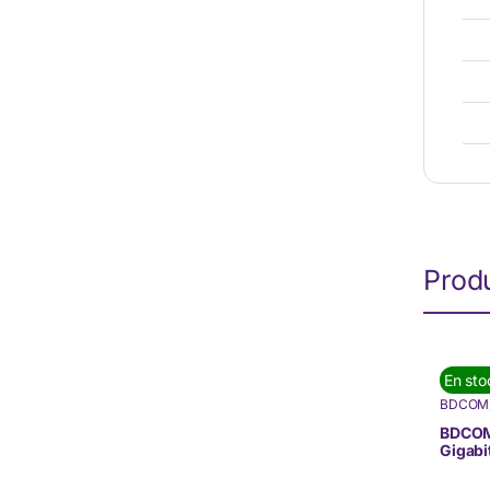
Produ
En sto
BDCOM
Marque
BDCOM
Gigabi
10G M
(S290