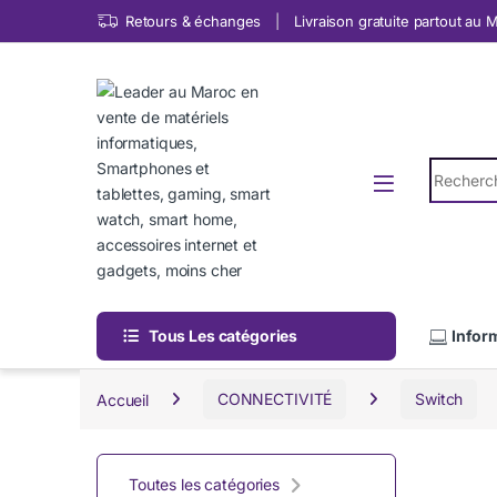
Skip to navigation
Skip to content
Retours & échanges
Livraison gratuite partout au
Search fo
Tous Les catégories
Infor
Accueil
CONNECTIVITÉ
Switch
Toutes les catégories