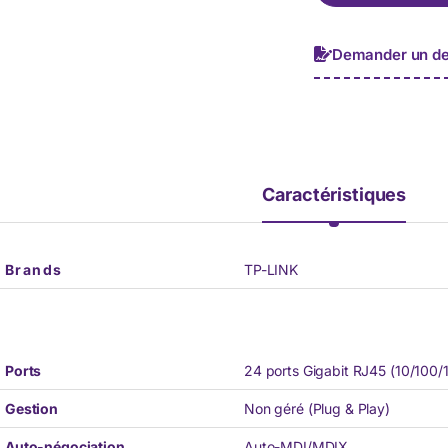
h
o
n
Demander un de
e
*
Caractéristiques
Brands
TP-LINK
Ports
24 ports Gigabit RJ45 (10/100/
Gestion
Non géré (Plug & Play)
Auto-négociation
Auto-MDI/MDIX