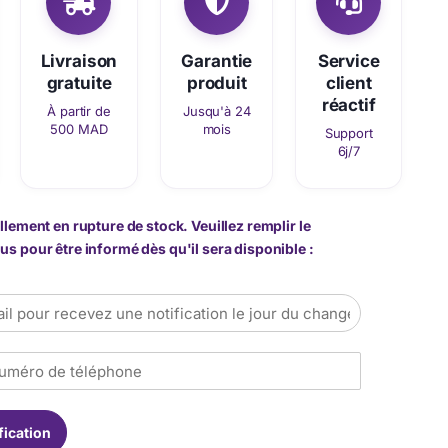
Livraison
Garantie
Service
gratuite
produit
client
réactif
À partir de
Jusqu'à 24
500 MAD
mois
Support
6j/7
llement en rupture de stock. Veuillez remplir le
s pour être informé dès qu'il sera disponible :
fication