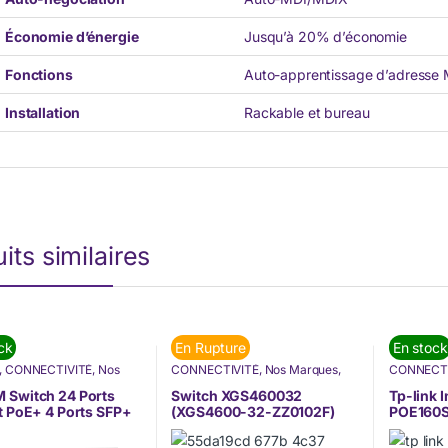
Économie d’énergie
Jusqu’à 20% d’économie
Fonctions
Auto-apprentissage d’adresse
Installation
Rackable et bureau
its similaires
ck
En Rupture
En stock
,
CONNECTIVITÉ
,
Nos
CONNECTIVITÉ
,
Nos Marques
,
CONNECTI
s
,
Switch
Switch
,
ZYXEL
Internet
,
N
Tp-link
 Switch 24 Ports
Switch XGS460032
Tp-link 
t PoE+ 4 Ports SFP+
(XGS4600-32-ZZ0102F)
POE160S
anageable L3
0-24P4X)