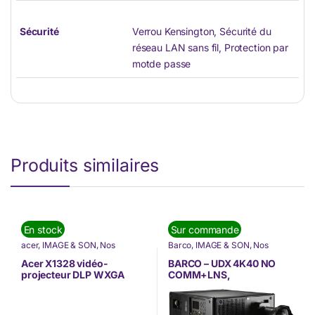
Sécurité
Verrou Kensington, Sécurité du
réseau LAN sans fil, Protection par
motde passe
Produits similaires
En stock
Sur commande
acer
,
IMAGE & SON
,
Nos
Barco
,
IMAGE & SON
,
Nos
Marques
,
Vidéoprojecteurs
Marques
,
Vidéoprojecteurs
Acer X1328 vidéo-
BARCO – UDX 4K40 NO
projecteur DLP WXGA
COMM+LNS,
(MR.JX611.001)
Body(FLEX)+Any
TLD+Except 90° UST lens
(R9408949-B1U)