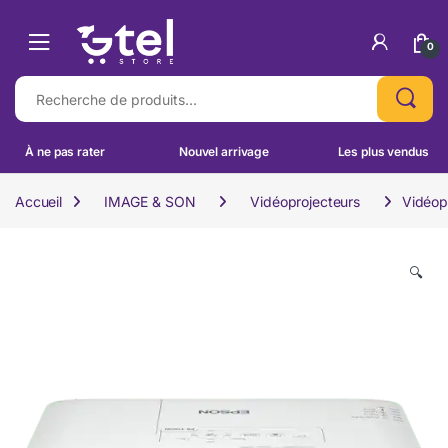
Skip to navigation
Skip to content
0
Recherche pour :
À ne pas rater
Nouvel arrivage
Les plus vendus
Accueil
IMAGE & SON
Vidéoprojecteurs
Vidéop
🔍