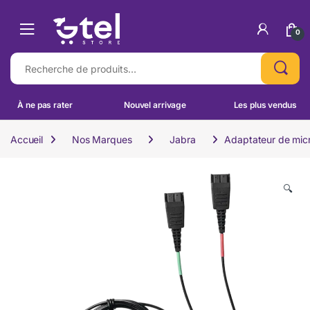
Skip to navigation
Skip to content
0
Recherche pour :
À ne pas rater
Nouvel arrivage
Les plus vendus
Accueil
Nos Marques
Jabra
Adaptateur de mic
🔍