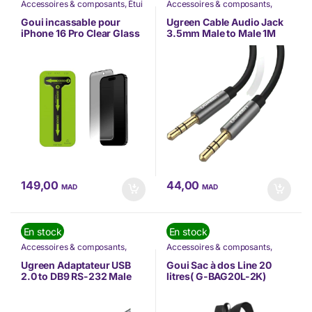
Accessoires & composants
,
Étui
Accessoires & composants
,
et Protection
,
Goui
,
Informatique
,
Nos Marques
,
Informatique
,
Nos Marques
,
Ugreen
Goui incassable pour
Ugreen Cable Audio Jack
Offres à ne pas rater
,
iPhone 16 Pro Clear Glass
3.5mm Male to Male 1M
TÉLÉPHONIE
avec Kit Installation Inclus
(10733)
(G-SCP16P-CG)
149,00
44,00
MAD
MAD
En stock
En stock
Accessoires & composants
,
Accessoires & composants
,
Informatique
,
Nos Marques
,
Goui
,
Nos Marques
,
Offres à ne
Ugreen
pas rater
Ugreen Adaptateur USB
Goui Sac à dos Line 20
2.0 to DB9 RS-232 Male
litres( G-BAG20L-2K)
1.5M (20211)