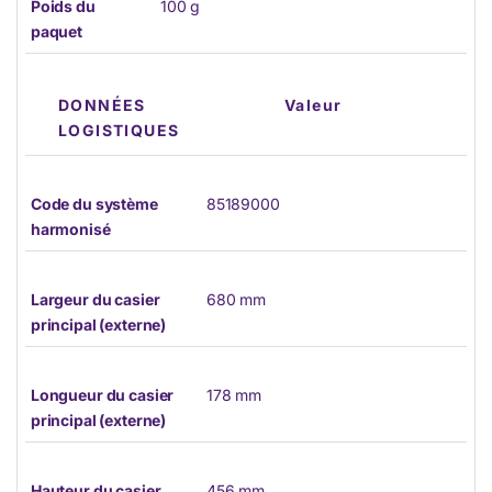
Poids du
100 g
paquet
DONNÉES
Valeur
LOGISTIQUES
Code du système
85189000
harmonisé
Largeur du casier
680 mm
principal (externe)
Longueur du casier
178 mm
principal (externe)
Hauteur du casier
456 mm