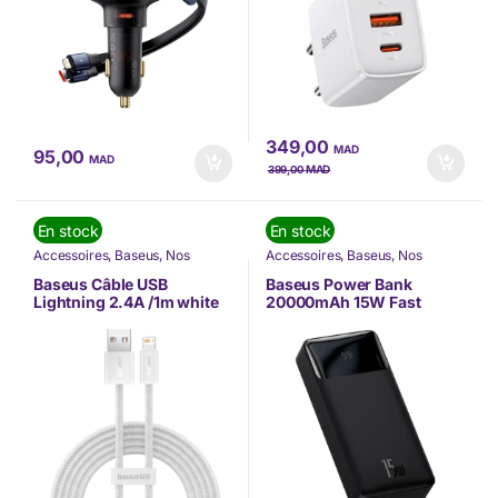
349,00
MAD
95,00
MAD
MAD
399,00
En stock
En stock
Accessoires
,
Baseus
,
Nos
Accessoires
,
Baseus
,
Nos
Marques
,
Téléphonie & Tablette
Marques
,
Téléphonie & Tablette
Baseus Câble USB
Baseus Power Bank
Lightning 2.4A /1m white
20000mAh 15W Fast
(CALD000402)
Charge Black (PPDML-J01)