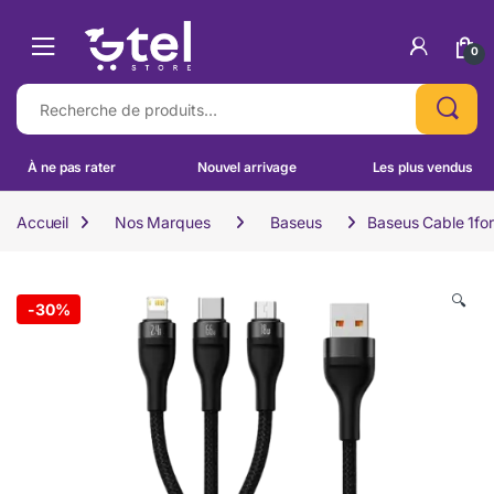
Skip to navigation
Skip to content
0
Recherche pour :
À ne pas rater
Nouvel arrivage
Les plus vendus
Accueil
Nos Marques
Baseus
Baseus Cable 1f
🔍
-
30%