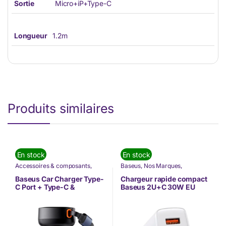
Sortie
Micro+iP+Type-C
Longueur
1.2m
Produits similaires
En stock
En stock
Accessoires & composants
,
Baseus
,
Nos Marques
,
Accessoires Mobilité
,
Baseus
,
Téléphonie & Tablette
Chargeur
,
Informatique
,
Nos
Baseus Car Charger Type-
Chargeur rapide compact
Marques
,
Offres à ne pas rater
,
C Port + Type-C &
Baseus 2U+C 30W EU
TÉLÉPHONIE
Lightning Retractable
Blanc (CCXJ-E02)
Cable 60W Enjoyment Pro
Series (C00057802111-00)