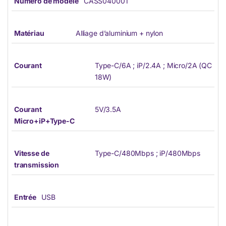
Numéro de modèle
CASS040001
Matériau
Alliage d’aluminium + nylon
Courant
Type-C/6A ; iP/2.4A ; Micro/2A (QC
18W)
Courant
5V/3.5A
Micro+iP+Type-C
Vitesse de
Type-C/480Mbps ; iP/480Mbps
transmission
Entrée
USB