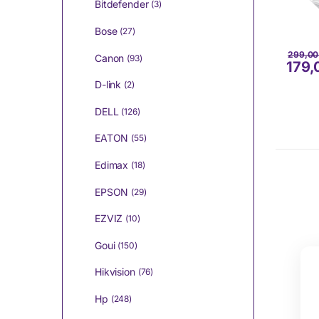
Bitdefender
(3)
Bose
(27)
299,0
Canon
(93)
179
D-link
(2)
DELL
(126)
EATON
(55)
Edimax
(18)
EPSON
(29)
EZVIZ
(10)
Goui
(150)
Hikvision
(76)
Hp
(248)