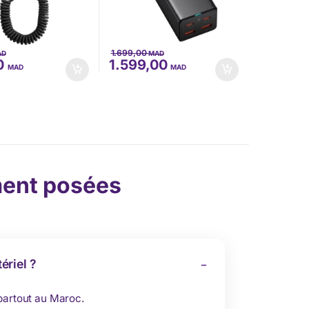
1.699,00
AD
MAD
0
1.599,00
MAD
MAD
ent posées
ériel ?
 partout au Maroc.