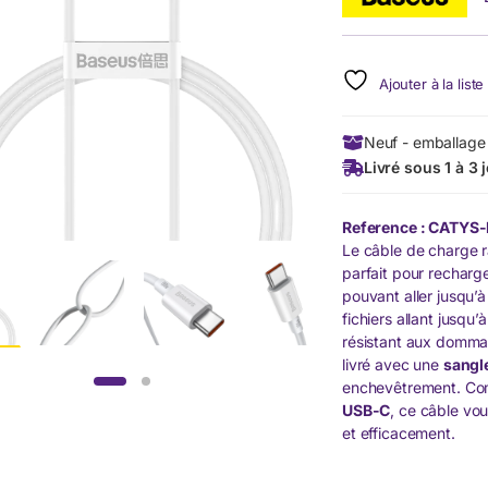
Ajouter à la list
Neuf - emballage 
Livré sous 1 à 3 
Reference : CATYS
Le câble de charge 
parfait pour recharg
pouvant aller jusqu’
fichiers allant jusqu’
résistant aux dommage
livré avec une
sangl
enchevêtrement. Com
USB-C
, ce câble vo
et efficacement.