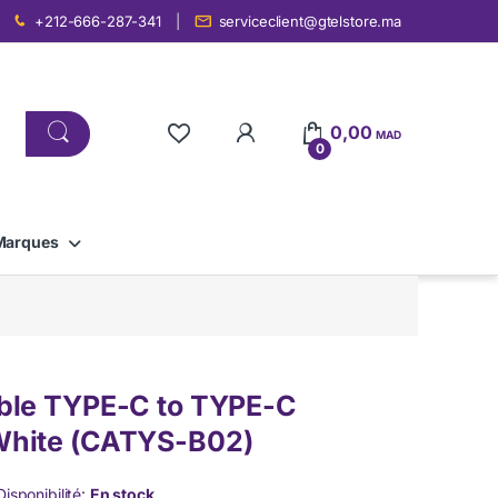
+212-666-287-341
serviceclient@gtelstore.ma
0,00
MAD
0
Marques
ble TYPE-C to TYPE-C
hite (CATYS-B02)
Disponibilité:
En stock