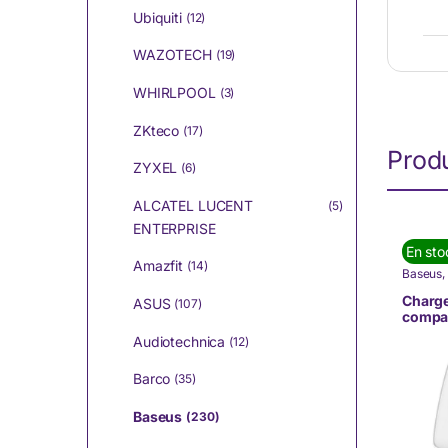
Ubiquiti
(12)
WAZOTECH
(19)
WHIRLPOOL
(3)
ZKteco
(17)
Produ
ZYXEL
(6)
ALCATEL LUCENT
(5)
ENTERPRISE
En sto
Amazfit
(14)
Baseus
,
& Tablet
Charge
ASUS
(107)
compa
ports 
Audiotechnica
(12)
(CCXJ
Barco
(35)
Baseus
(230)