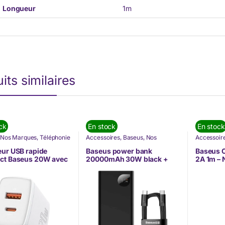
Longueur
1m
its similaires
ck
En stock
En stock
Nos Marques
,
Téléphonie
Accessoires
,
Baseus
,
Nos
Accessoir
te
Marques
,
Téléphonie & Tablette
Marques
,
ur USB rapide
Baseus power bank
Baseus C
ct Baseus 20W avec
20000mAh 30W black +
2A 1m – 
USB + USB-C Blanc
USB Type C cable
-B02)
(PPAD030001)