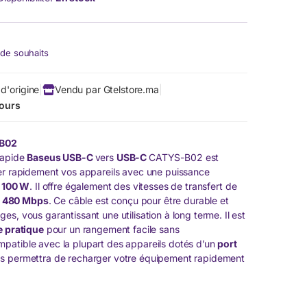
e de souhaits
d'origine
|
Vendu par Gtelstore.ma
|
jours
-B02
rapide
Baseus USB-C
vers
USB-C
CATYS-B02 est
er rapidement vos appareils avec une puissance
à
100 W
. Il offre également des vitesses de transfert de
à
480 Mbps
. Ce câble est conçu pour être durable et
s, vous garantissant une utilisation à long terme. Il est
e pratique
pour un rangement facile sans
patible avec la plupart des appareils dotés d’un
port
us permettra de recharger votre équipement rapidement