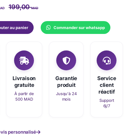
199,00
AD
MAD
outer au panier
Commander sur whatsapp
Livraison
Garantie
Service
gratuite
produit
client
réactif
À partir de
Jusqu'à 24
500 MAD
mois
Support
6j/7
vis personnalisé