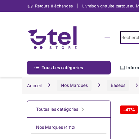
Skip to navigation
Skip to content
Retours & échanges
Livraison gratuite partout au
Search fo
Tous Les catégories
Infor
Accueil
Nos Marques
Baseus
Toutes les catégories
-
47%
Nos Marques
(4 112)