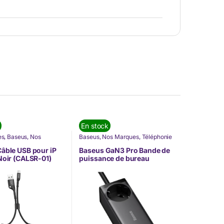
En stock
es
,
Baseus
,
Nos
Baseus
,
Nos Marques
,
Téléphonie
Téléphonie & Tablette
& Tablette
âble USB pour iP
Baseus GaN3 Pro Bande de
Noir (CALSR-01)
puissance de bureau
AC+2U+2C 100W EU Noir
(PSZM000401) (Copie)