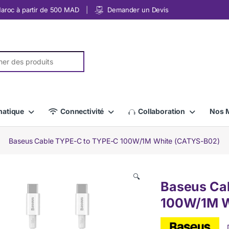
 Maroc à partir de 500 MAD
Demander un Devis
r:
matique
Connectivité
Collaboration
Nos 
Baseus Cable TYPE-C to TYPE-C 100W/1M White (CATYS-B02)
🔍
Baseus Ca
100W/1M W