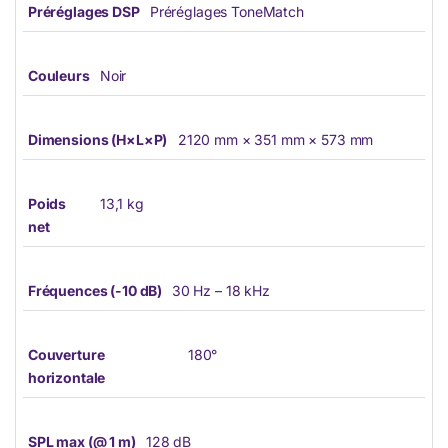
Préréglages DSP
Préréglages ToneMatch
Couleurs
Noir
Dimensions (H×L×P)
2120 mm × 351 mm × 573 mm
Poids
13,1 kg
net
Fréquences (-10 dB)
30 Hz – 18 kHz
Couverture
180°
horizontale
SPL max (@ 1 m)
128 dB