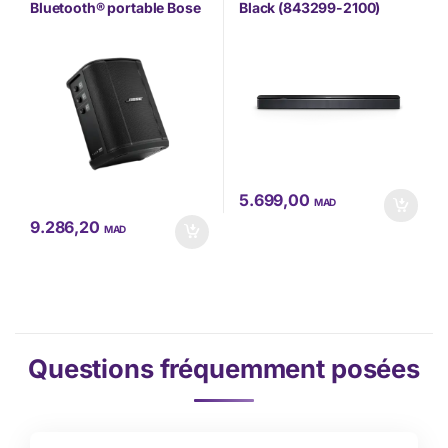
Tv & High Tech
Bluetooth® portable Bose
Black (843299-2100)
S1 Pro+ (869583-2100)
5.699,00
MAD
9.286,20
MAD
Questions fréquemment posées