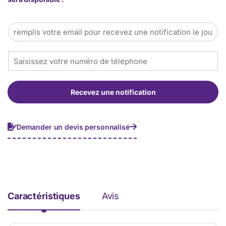
E
m
a
T
i
é
l
l
*
é
Recevez une notification
p
h
o
n
Demander un devis personnalisé
e
*
Caractéristiques
Avis