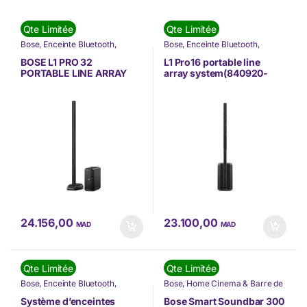
Qte Limitée
Qte Limitée
Bose
,
Enceinte Bluetooth
,
Bose
,
Enceinte Bluetooth
,
IMAGE & SON
,
Nos Marques
,
IMAGE & SON
,
Nos Marques
,
Nouvel arrivage
,
Son
,
Tv & High
Nouvel arrivage
,
Son
BOSE L1 PRO 32
L1 Pro16 portable line
Tech
PORTABLE LINE ARRAY
array system(840920-
230V EU(840921-2100)
2100)
24.156,00
23.100,00
MAD
MAD
Qte Limitée
Qte Limitée
Bose
,
Enceinte Bluetooth
,
Bose
,
Home Cinema & Barre de
Gadgets
,
IMAGE & SON
,
Nos
Son
,
IMAGE & SON
,
Nos
Marques
,
Son
,
Tv & High Tech
Marques
,
Nouvel arrivage
,
Son
,
Système d’enceintes
Bose Smart Soundbar 300