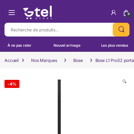
Skip to navigation
Skip to content
0
Recherche pour :
À ne pas rater
Nouvel arrivage
Les plus vendus
Accueil
Nos Marques
Bose
Bose L1 Pro32 porta
🔍
-
4%