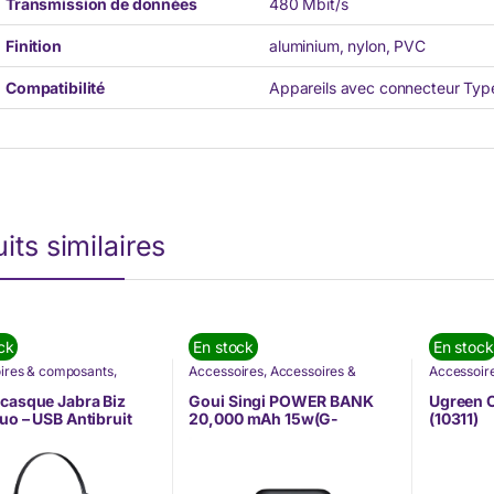
Transmission de données
480 Mbit/s
Finition
aluminium, nylon, PVC
Compatibilité
Appareils avec connecteur Typ
its similaires
ck
En stock
En stock
ires & composants
,
Accessoires
,
Accessoires &
Accessoir
tique
,
Jabra
,
Nos
composants
,
Goui
,
Informatique
,
Informatiq
s
Nos Marques
,
Téléphonie &
Ugreen
casque Jabra Biz
Goui Singi POWER BANK
Ugreen 
Tablette
uo – USB Antibruit
20,000 mAh 15w(G-
(10311)
0159)
PBSIN20-K)