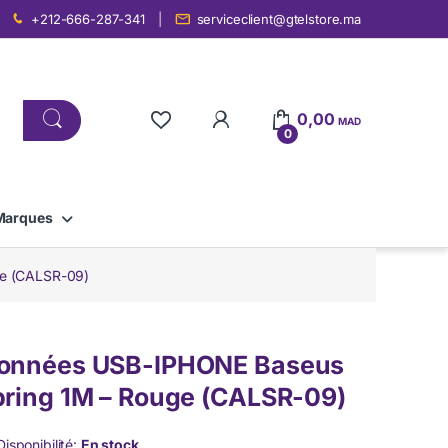
+212-666-287-341
serviceclient@gtelstore.ma
0,00
MAD
0
Marques
ge (CALSR-09)
données USB-IPHONE Baseus
pring 1M – Rouge (CALSR-09)
Disponibilité:
En stock