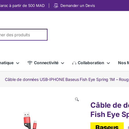
 Maroc à partir de 500 MAD
Demander un Devis
r:
matique
Connectivité
Collaboration
Nos 
Câble de données USB-IPHONE Baseus Fish Eye Spring 1M – Rou
🔍
Câble de 
Fish Eye S