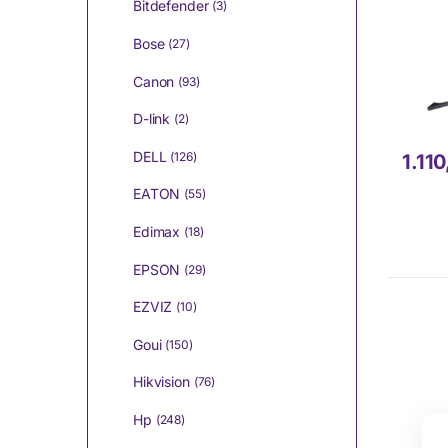
Bitdefender
(3)
Bose
(27)
Canon
(93)
D-link
(2)
DELL
(126)
1.11
EATON
(55)
Edimax
(18)
EPSON
(29)
EZVIZ
(10)
Goui
(150)
Hikvision
(76)
Hp
(248)