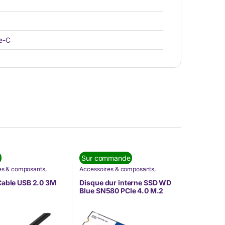
e-C
Sur commande
es & composants
,
Accessoires & composants
,
ue
,
Nos Marques
,
Informatique
,
Nos Marques
,
Western Digital
Cable USB 2.0 3M
Disque dur interne SSD WD
Blue SN580 PCIe 4.0 M.2
2280 NVMe 1 To
(WDS100T3B0E)