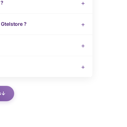
 ?
Gtelstore ?
s