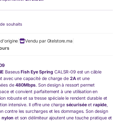
e de souhaits
d'origine
|
Vendu par Gtelstore.ma
|
jours
-09
NE
Baseus
Fish Eye Spring
CALSR-09 est un câble
nt avec une capacité de charge de
2A
et une
nées de
480Mbps
. Son design à ressort permet
ace et convient parfaitement à une utilisation en
ion robuste et sa tresse spéciale le rendent durable et
ation intensive. Il offre une charge
sécurisée
et
rapide
,
ion contre les surcharges et les dommages. Son design
n
nylon
et son délimiteur ajoutent une touche pratique et