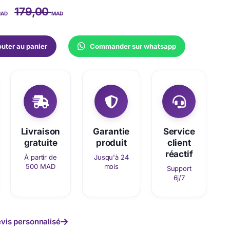
179,00
AD
MAD
outer au panier
Commander sur whatsapp
Livraison
Garantie
Service
gratuite
produit
client
réactif
À partir de
Jusqu'à 24
500 MAD
mois
Support
6j/7
vis personnalisé