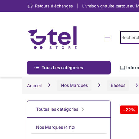
Skip to navigation
Skip to content
Retours & échanges
Livraison gratuite partout au
Search fo
Tous Les catégories
Infor
Accueil
Nos Marques
Baseus
Toutes les catégories
-
22%
Nos Marques
(4 112)