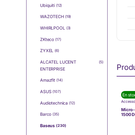
Ubiquiti
(12)
WAZOTECH
(19)
WHIRLPOOL
(3)
ZKteco
(17)
ZYXEL
(6)
ALCATEL LUCENT
(5)
Produ
ENTERPRISE
Amazfit
(14)
ASUS
(107)
En sto
Accesso
Audiotechnica
(12)
Informa
Marque
Micro-
Barco
1500 D
(35)
(1559-
Baseus
(230)