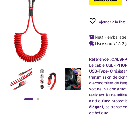
Ajouter à la list
Neuf - emballage 
Livré sous 1 à 3 
Reference : CALSR
Le câble
USB-IPHO
USB-Type-C
résista
transmission de don
d’économiser de l’esp
voiture. Sa construct
résistant à une utilis
ainsi qu’une protect
élégant
, sa tresse e
esthétique.