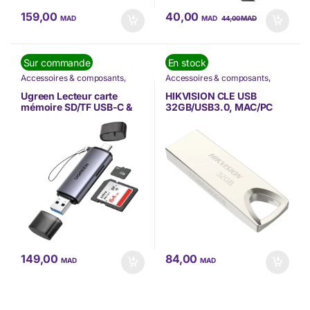
159,00
40,00
MAD
MAD
MAD
44,00
Sur commande
En stock
Accessoires & composants
,
Accessoires & composants
,
Informatique
,
Nos Marques
,
Hikvision
,
Informatique
,
Nos
Ugreen
Marques
Ugreen Lecteur carte
HIKVISION CLE USB
mémoire SD/TF USB-C &
32GB/USB3.0, MAC/PC
USB3.0 (50706)
(HS-USB-M200/32G)
149,00
84,00
MAD
MAD