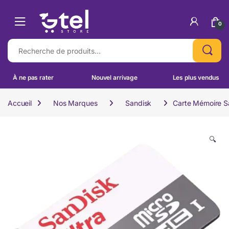
Skip to navigation
Skip to content
0
Recherche pour :
À ne pas rater
Nouvel arrivage
Les plus vendus
Accueil
Nos Marques
Sandisk
Carte Mémoire 
🔍