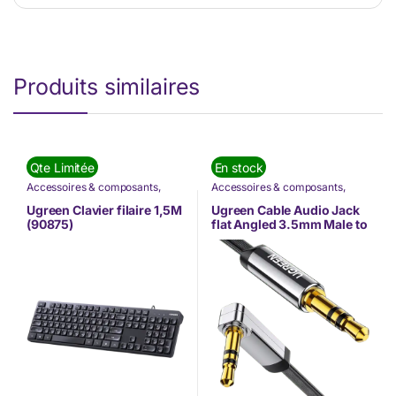
Produits similaires
Qte Limitée
En stock
Accessoires & composants
,
Accessoires & composants
,
Informatique
,
Nos Marques
,
Informatique
,
Nos Marques
,
PÉRIPHÉRIQUES
,
Souris et
Ugreen
Ugreen Clavier filaire 1,5M
Ugreen Cable Audio Jack
Claviers
,
Ugreen
(90875)
flat Angled 3.5mm Male to
Male 1.5M (10598)