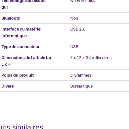
Technologie du disque
No Hard-disk
dur
Bluetootd
Non
Interface du matériel
USB 2.0
informatique
Type de connecteur
USB
Dimensions de l’article L x
7 x 12 x 34 millimètres
L x H
Poids du produit
5 Grammes
Divers
Bureautique
its similaires