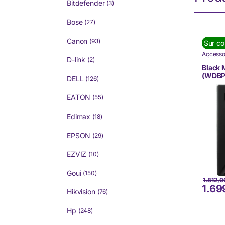
Bitdefender
(3)
Bose
(27)
Canon
(93)
Sur c
Accesso
D-link
(2)
Informa
Western 
Black
(WDBP
DELL
(126)
EATON
(55)
Edimax
(18)
EPSON
(29)
EZVIZ
(10)
Goui
(150)
1.812,
1.69
Hikvision
(76)
Hp
(248)