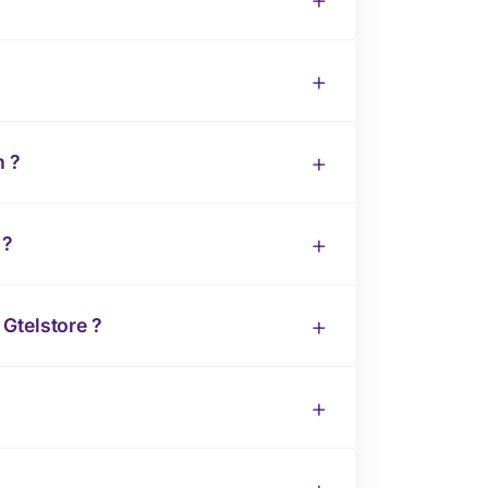
n ?
 ?
Gtelstore ?