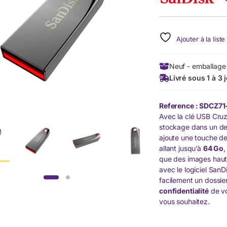
Ajouter à la list
Neuf - emballage 
Livré sous 1 à 3 
Reference : SDCZ7
Avec la clé USB Cruz
stockage dans un d
ajoute une touche de 
allant jusqu’à
64 Go
,
que des images haut
avec le logiciel San
facilement un dossie
confidentialité
de vo
vous souhaitez.