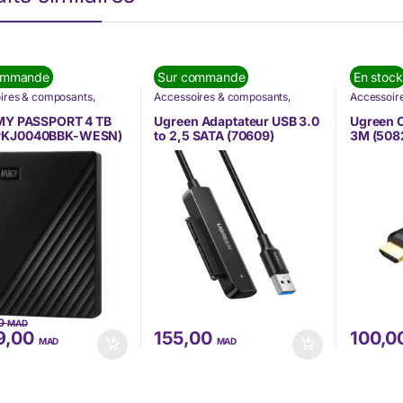
ommande
Sur commande
En stock
ires & composants
,
Accessoires & composants
,
Accessoir
tique
,
Nos Marques
,
Informatique
,
Nos Marques
,
Accessoire
Digital
Ugreen
Informatiq
 MY PASSPORT 4 TB
Ugreen Adaptateur USB 3.0
Ugreen C
TÉLÉPHON
KJ0040BBK-WESN)
to 2,5 SATA (70609)
3M (508
00
MAD
9,00
155,00
100,0
MAD
MAD