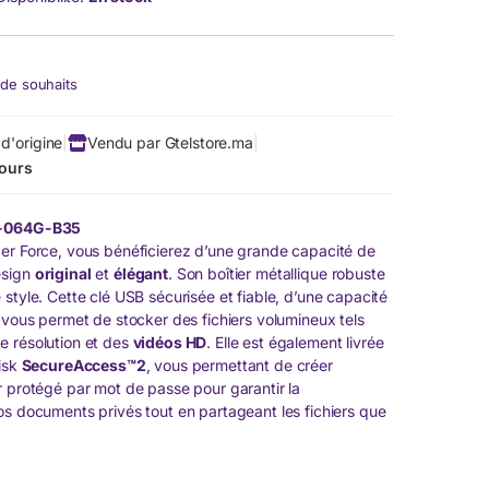
e de souhaits
d'origine
|
Vendu par Gtelstore.ma
|
jours
1-064G-B35
er Force, vous bénéficierez d’une grande capacité de
esign
original
et
élégant
. Son boîtier métallique robuste
style. Cette clé USB sécurisée et fiable, d’une capacité
 vous permet de stocker des fichiers volumineux tels
e résolution et des
vidéos HD
. Elle est également livrée
Disk
SecureAccess™2
, vous permettant de créer
r protégé par mot de passe pour garantir la
s documents privés tout en partageant les fichiers que