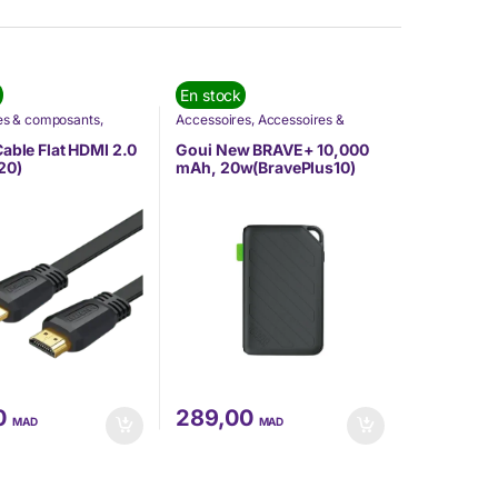
En stock
es & composants
,
Accessoires
,
Accessoires &
s Mobilité
,
Câbles
,
composants
,
Goui
,
Informatique
,
ue
,
Nos Marques
,
Nos Marques
,
Téléphonie &
able Flat HDMI 2.0
Goui New BRAVE+ 10,000
IE
,
Ugreen
Tablette
20)
mAh, 20w(BravePlus10)
0
289,00
MAD
MAD