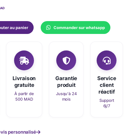
AD
outer au panier
Commander sur whatsapp
Livraison
Garantie
Service
gratuite
produit
client
réactif
À partir de
Jusqu'à 24
500 MAD
mois
Support
6j/7
vis personnalisé