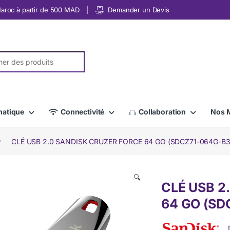
 Maroc à partir de 500 MAD
Demander un Devis
r:
matique
Connectivité
Collaboration
Nos 
CLÉ USB 2.0 SANDISK CRUZER FORCE 64 GO (SDCZ71-064G-B3
🔍
CLÉ USB 2
64 GO (SD