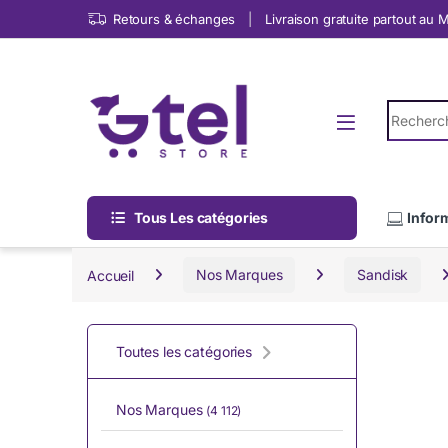
Skip to navigation
Skip to content
Retours & échanges
Livraison gratuite partout au
Search fo
Tous Les catégories
Infor
Accueil
Nos Marques
Sandisk
Toutes les catégories
Nos Marques
(4 112)