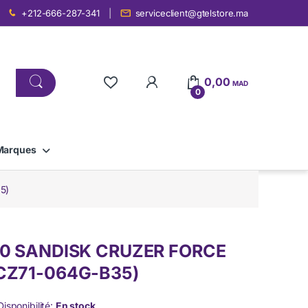
+212-666-287-341
serviceclient@gtelstore.ma
0,00
MAD
0
Marques
5)
.0 SANDISK CRUZER FORCE
CZ71-064G-B35)
Disponibilité:
En stock