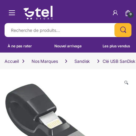
Skip to navigation
Skip to content
0
Recherche pour :
À ne pas rater
Nouvel arrivage
Les plus vendus
Accueil
Nos Marques
Sandisk
Clé USB SanDis
🔍