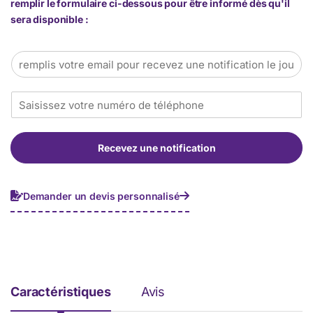
remplir le formulaire ci-dessous pour être informé dès qu'il
sera disponible :
E
m
a
T
i
é
l
l
*
é
Recevez une notification
p
h
o
n
Demander un devis personnalisé
e
*
Caractéristiques
Avis