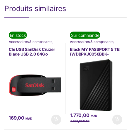
Produits similaires
En stock
Sur commande
Accessoires & composants
,
Accessoires & composants
,
Informatique
,
Nos Marques
,
Informatique
,
Nos Marques
,
Sandisk
Western Digital
Clé USB SanDisk Cruzer
Black MY PASSPORT 5 TB
Blade USB 2.0 64Go
(WDBPKJ0050BBK-
(SDCZ50-064G-B35)
WESN)
1.770,00
MAD
169,00
MAD
MAD
2.099,00