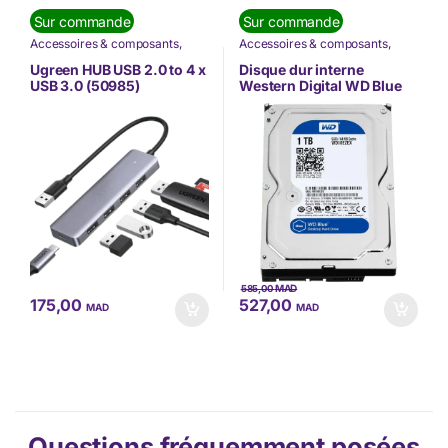
Sur commande
Sur commande
Accessoires & composants
,
Accessoires & composants
,
Informatique
,
Nos Marques
,
Informatique
,
Nos Marques
,
Ugreen
Western Digital
Ugreen HUB USB 2.0 to 4 x
Disque dur interne
USB 3.0 (50985)
Western Digital WD Blue
PC 1 To (WD10EZEX)
MAD
585,00
175,00
527,00
MAD
MAD
Questions fréquemment posées