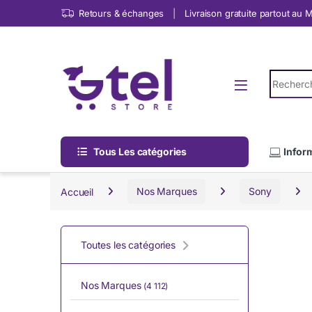
Skip to navigation
Skip to content
Retours & échanges
Livraison gratuite partout au
Search fo
Tous Les catégories
Infor
Accueil
Nos Marques
Sony
Toutes les catégories
Nos Marques
(4 112)