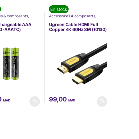
En stock
es & composants
,
Accessoires & composants
,
oui
,
Nos Marques
,
Accessoires Mobilité
,
Câbles
,
e pas rater
Informatique
,
Nos Marques
,
chargeable AAA
Ugreen Cable HDMI Full
TÉLÉPHONIE
,
Ugreen
( G-AAATC)
Copper 4K 60Hz 3M (10130)
0
99,00
MAD
MAD