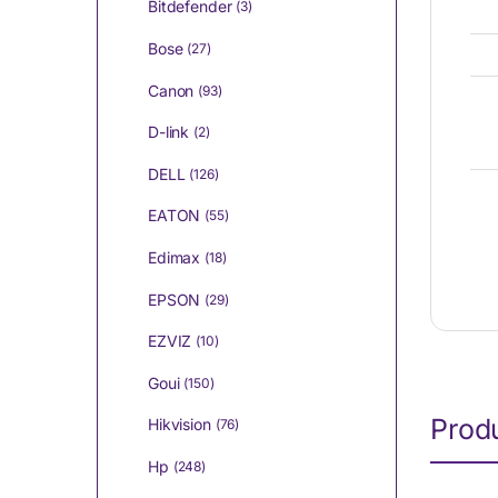
Bitdefender
(3)
Bose
(27)
Canon
(93)
D-link
(2)
DELL
(126)
EATON
(55)
Edimax
(18)
EPSON
(29)
EZVIZ
(10)
Goui
(150)
Produ
Hikvision
(76)
Hp
(248)