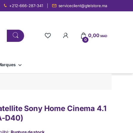
+212-666-287-341
serviceclient@gtelstore.ma
0,00
MAD
0
Marques
atellite Sony Home Cinema 4.1
A-D40)
ilité:
Rupture de stock