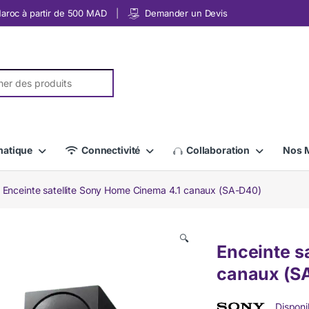
 Maroc à partir de 500 MAD
Demander un Devis
r:
matique
Connectivité
Collaboration
Nos 
Enceinte satellite Sony Home Cinema 4.1 canaux (SA-D40)
🔍
Enceinte s
canaux (S
Disponib