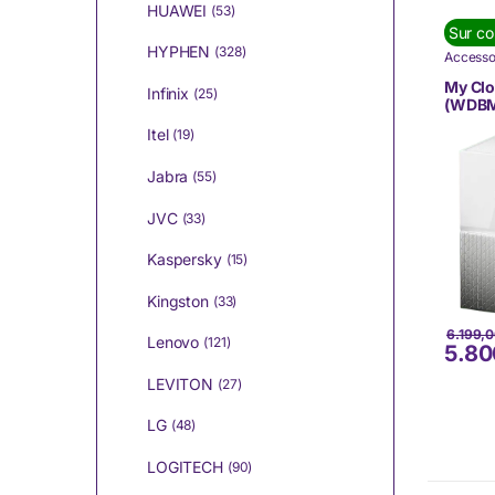
HUAWEI
(53)
Sur c
HYPHEN
(328)
Accesso
Informa
Western 
My Cl
Infinix
(25)
(WDB
Itel
(19)
Jabra
(55)
JVC
(33)
Kaspersky
(15)
Kingston
(33)
6.199,
Lenovo
(121)
5.80
LEVITON
(27)
LG
(48)
LOGITECH
(90)