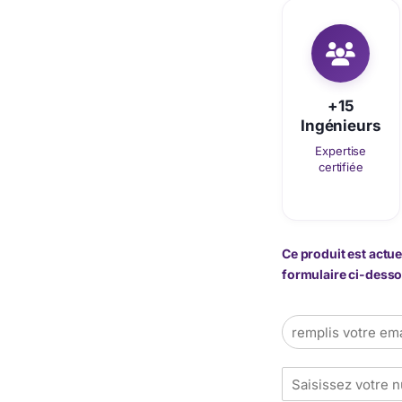
+15
Ingénieurs
Expertise
certifiée
Ce produit est actue
formulaire ci-dessou
E
m
a
T
i
é
l