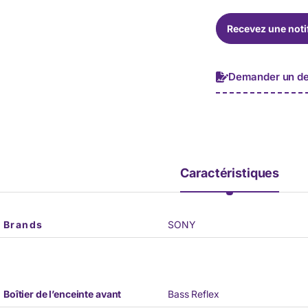
l
*
é
Recevez une noti
p
h
o
n
Demander un de
e
*
Caractéristiques
Brands
SONY
Boîtier de l’enceinte avant
Bass Reflex