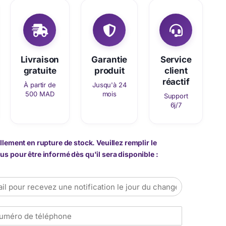
Livraison
Garantie
Service
gratuite
produit
client
réactif
À partir de
Jusqu'à 24
500 MAD
mois
Support
6j/7
llement en rupture de stock. Veuillez remplir le
s pour être informé dès qu'il sera disponible :