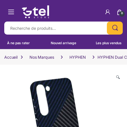
Skip to navigation
Skip to content
0
Recherche pour :
À ne pas rater
Nouvel arrivage
Les plus vendus
Accueil
Nos Marques
HYPHEN
HYPHEN Dual Co
🔍