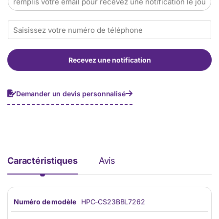
m
a
T
i
é
l
l
*
é
Recevez une notification
p
h
o
n
Demander un devis personnalisé
e
*
Caractéristiques
Avis
Numéro de modèle
HPC-CS23BBL7262