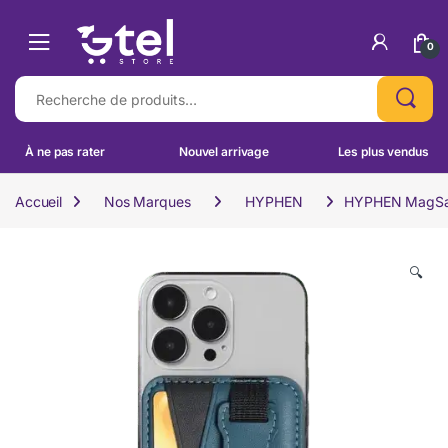
Skip to navigation
Skip to content
0
Recherche pour :
À ne pas rater
Nouvel arrivage
Les plus vendus
Accueil
Nos Marques
HYPHEN
HYPHEN MagSafe
🔍