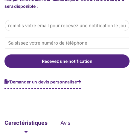
sera disponible :
E
m
a
T
i
é
l
l
*
é
Recevez une notification
p
h
o
n
Demander un devis personnalisé
e
*
Caractéristiques
Avis