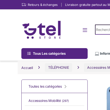
Skip to navigation
Skip to content
Retours & échanges
Livraison gratuite partout au
Search fo
Tous Les catégories
Infor
Accueil
TÉLÉPHONIE
Accessoires Mo
Toutes les catégories
Accessoires Mobilité
(297)