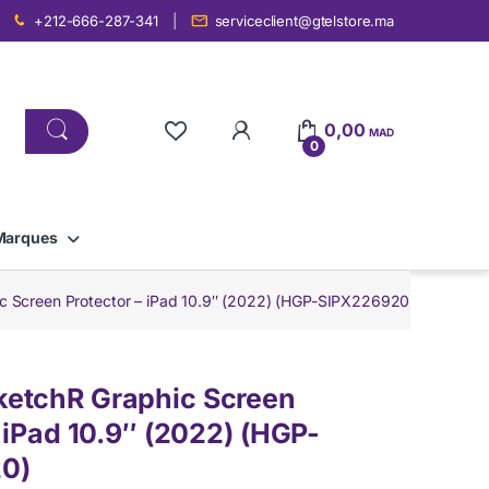
+212-666-287-341
serviceclient@gtelstore.ma
0,00
MAD
0
Marques
 Screen Protector – iPad 10.9″ (2022) (HGP-SIPX226920)
etchR Graphic Screen
– iPad 10.9″ (2022) (HGP-
0)