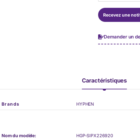
l
*
é
Recevez une noti
p
h
o
n
Demander un de
e
*
Caractéristiques
Brands
HYPHEN
Nom du modèle:
HGP-SIPX226920