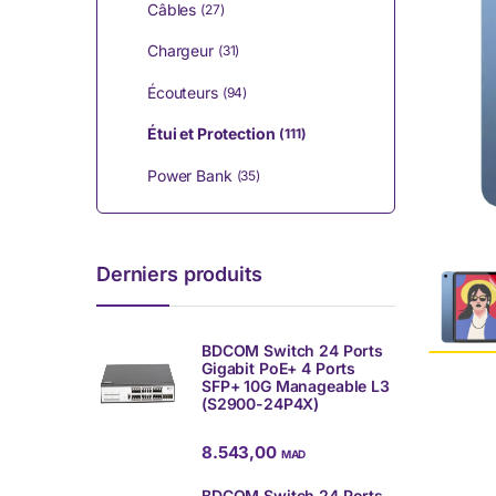
Câbles
(27)
Chargeur
(31)
Écouteurs
(94)
Étui et Protection
(111)
Power Bank
(35)
Derniers produits
BDCOM Switch 24 Ports
Gigabit PoE+ 4 Ports
SFP+ 10G Manageable L3
(S2900-24P4X)
8.543,00
MAD
BDCOM Switch 24 Ports