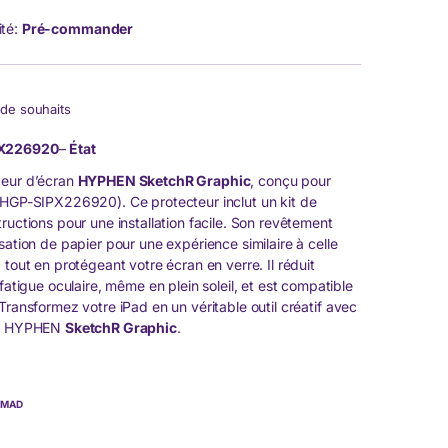
ité:
Pré-commander
e de souhaits
X226920
–
État
teur d’écran
HYPHEN SketchR Graphic
, conçu pour
HGP-SIPX226920). Ce protecteur inclut un kit de
ructions pour une installation facile. Son revêtement
sation de papier pour une expérience similaire à celle
 tout en protégeant votre écran en verre. Il réduit
 fatigue oculaire, même en plein soleil, et est compatible
 Transformez votre iPad en un véritable outil créatif avec
ran HYPHEN
SketchR Graphic
.
0
MAD