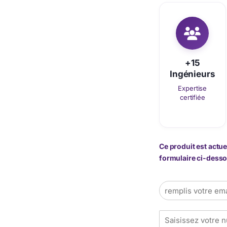
+15
Ingénieurs
Expertise
certifiée
Ce produit est actue
formulaire ci-dessou
E
m
a
T
i
é
l