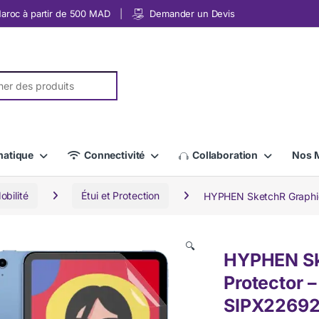
 Maroc à partir de 500 MAD
Demander un Devis
r:
matique
Connectivité
Collaboration
Nos 
bilité
Étui et Protection
HYPHEN SketchR Graphic
🔍
HYPHEN Sk
Protector 
SIPX22692