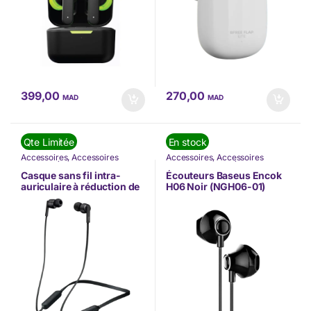
399,00
270,00
MAD
MAD
Qte Limitée
En stock
Accessoires
,
Accessoires
Accessoires
,
Accessoires
Mobilité
,
Écouteurs
,
JVC
,
Nos
Mobilité
,
Baseus
,
Écouteurs
,
Nos
Marques
,
TÉLÉPHONIE
,
Marques
,
TÉLÉPHONIE
,
Casque sans fil intra-
Écouteurs Baseus Encok
Téléphonie & Tablette
Téléphonie & Tablette
auriculaire à réduction de
H06 Noir (NGH06-01)
bruit Noir (HA-FX65BN-B-
U)