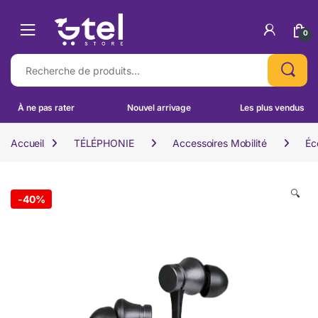
Skip to navigation
Skip to content
0
Recherche pour :
À ne pas rater
Nouvel arrivage
Les plus vendus
Accueil
TÉLÉPHONIE
Accessoires Mobilité
Éc
🔍
-
40%