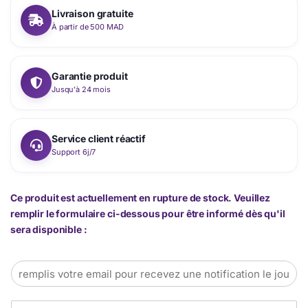
Livraison gratuite
À partir de 500 MAD
Garantie produit
Jusqu'à 24 mois
Service client réactif
Support 6j/7
Ce produit est actuellement en rupture de stock. Veuillez
remplir le formulaire ci-dessous pour être informé dès qu'il
sera disponible :
E
m
a
T
i