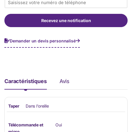
é
l
l
*
é
Recevez une notification
p
h
o
n
Demander un devis personnalisé
e
*
Caractéristiques
Avis
Taper
Dans l’oreille
Télécommande et
Oui
micro