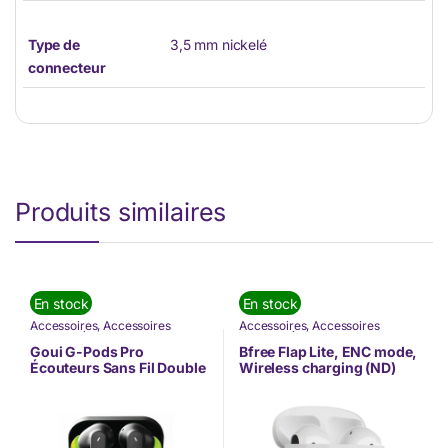
Type de
3,5 mm nickelé
connecteur
Produits similaires
En stock
En stock
Accessoires
,
Accessoires
Accessoires
,
Accessoires
Mobilité
,
Écouteurs
,
Goui
,
Nos
Mobilité
,
Écouteurs
,
Nos
Marques
,
Offres à ne pas rater
,
Marques
,
Oryx
,
TÉLÉPHONIE
Goui G-Pods Pro
Bfree Flap Lite, ENC mode,
TÉLÉPHONIE
,
Téléphonie &
Écouteurs Sans Fil Double
Wireless charging (ND)
Tablette
Microphone(G-
ANCDUAL-K)