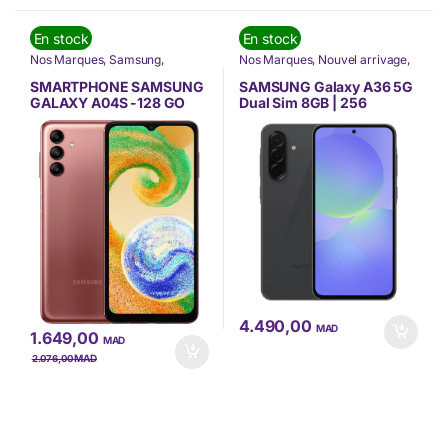
En stock
En stock
Nos Marques
,
Samsung
,
Nos Marques
,
Nouvel arrivage
,
Téléphone
,
Téléphonie &
Samsung
,
Smartphones
,
Tablette
Téléphone
,
TÉLÉPHONIE
,
SMARTPHONE SAMSUNG
SAMSUNG Galaxy A36 5G
Téléphonie & Tablette
GALAXY A04S -128 GO
Dual Sim 8GB | 256
(SM-A047FZCHMWD)
GB(SM-A366BZKVMWD)
4.490,00
MAD
1.649,00
MAD
MAD
2.076,00