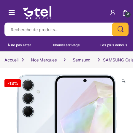
Skip to navigation
Skip to content
0
Recherche pour :
À ne pas rater
Nouvel arrivage
Les plus vendus
Accueil
Nos Marques
Samsung
SAMSUNG Galax
🔍
-
13%