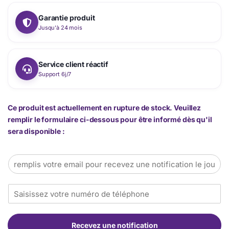
Garantie produit
Jusqu'à 24 mois
Service client réactif
Support 6j/7
Ce produit est actuellement en rupture de stock. Veuillez
remplir le formulaire ci-dessous pour être informé dès qu'il
sera disponible :
E
m
a
T
i
é
l
l
*
é
Recevez une notification