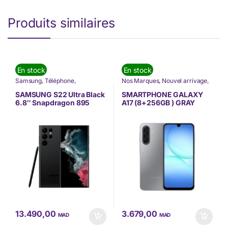
Produits similaires
En stock
En stock
Samsung
,
Téléphone
,
Nos Marques
,
Nouvel arrivage
,
Téléphonie & Tablette
Samsung
,
Smartphones
,
Téléphone
,
TÉLÉPHONIE
,
SAMSUNG S22 Ultra Black
SMARTPHONE GALAXY
Téléphonie & Tablette
6.8″ Snapdragon 895
A17 (8+256GB ) GRAY
12Go 256Go 5G (SM-
SAMSUNG(SM-
S908EZKGMWD)
A176BZAGMWD)
13.490,00
3.679,00
MAD
MAD