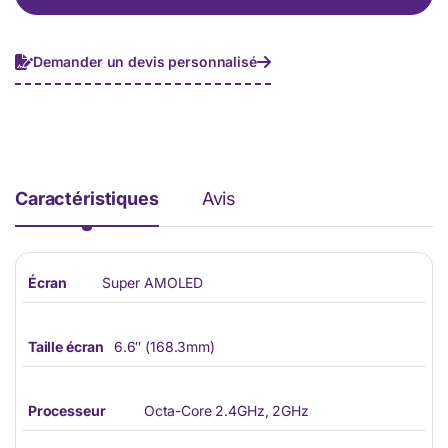
p
h
o
n
Demander un devis personnalisé
e
*
Caractéristiques
Avis
Écran
Super AMOLED
Taille écran
6.6″ (168.3mm)
Processeur
Octa-Core 2.4GHz, 2GHz