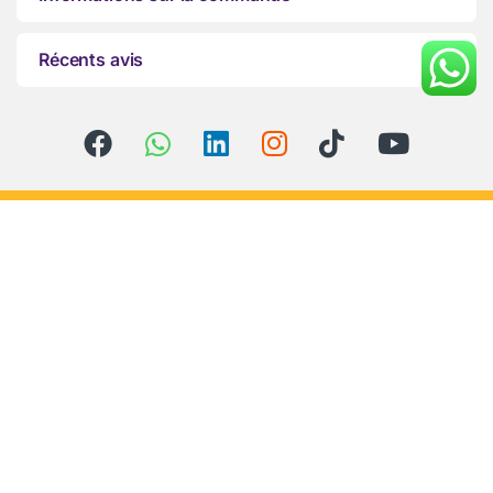
Récents avis
Vous avez des questions ?
Appelez-nous 24h/24 et
7j/7 !
+212-666287341