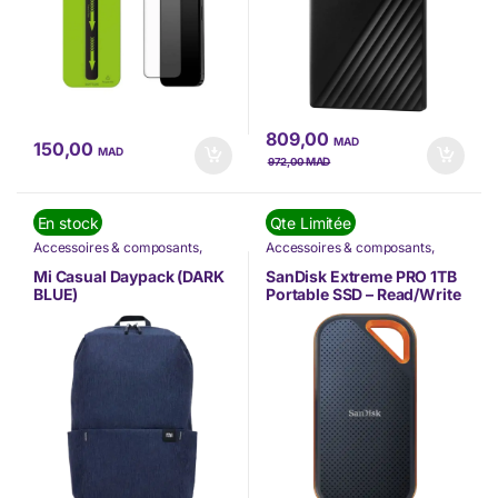
809,00
MAD
150,00
MAD
MAD
972,00
En stock
Qte Limitée
Accessoires & composants
,
Accessoires & composants
,
Informatique
,
Nos Marques
,
Informatique
,
Nos Marques
,
XIAOMI
Sandisk
Mi Casual Daypack (DARK
SanDisk Extreme PRO 1TB
BLUE)
Portable SSD – Read/Write
(SDSSDE81-1T00-G25)