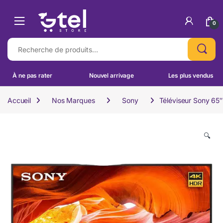
Skip to navigation
Skip to content
0
Recherche pour :
À ne pas rater
Nouvel arrivage
Les plus vendus
Accueil
Nos Marques
Sony
Téléviseur Sony 65
🔍