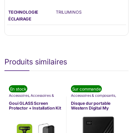
TECHNOLOGIE
TRILUMINOS
ÉCLAIRAGE
Produits similaires
En stock
Sur commande
Accessoires
,
Accessoires &
Accessoires & composants
,
composants
,
Goui
,
Informatique
,
Informatique
,
Nos Marques
,
Nos Marques
,
Offres à ne pas
Western Digital
Goui GLASS Screen
Disque dur portable
rater
,
Téléphonie & Tablette
Protector + Installation Kit
Western Digital My
14 Pro – Anti-Glare( G-
Passport 1TB
SCP14P-AG)
(WDBYVG0010BBK-
WESN)